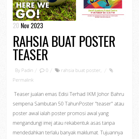
20
Nov 2023
RAHSIA BUAT POSTER
TEASER
By
Padin
0
rahsia buat poster
,
Permalink
Teaser jualan emas Edisi Terhad IKM Johor Bahru
sempena Sambutan 50 TahunPoster "teaser" atau
poster awal ialah poster promosi awal yang
mengandungi imej atau rekabentuk asas tanpa
mendedahkan terlalu banyak maklumat. Tujuannya