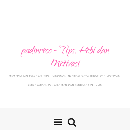
padinrose - Tips, Hobi dan
Motivasi
MEMAPARKAN PELBAGAI TIPS, PANDUAN, INSPIRASI GAYA HIDUP DAN MOTIVASI
BERDASARKAN PENGALAMAN DAN PENDAPAT PENULIS