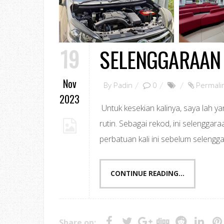
19
SELENGGARAAN 
Nov
By
Padin
0
Permali
2023
Untuk kesekian kalinya, saya lah 
rutin. Sebagai rekod, ini selenggara
perbatuan kali ini sebelum selengg
CONTINUE READING...
Share on: