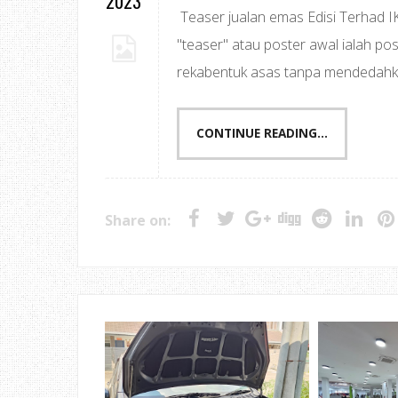
2023
Teaser jualan emas Edisi Terhad
"teaser" atau poster awal ialah p
rekabentuk asas tanpa mendedahkan
CONTINUE READING...
Share on: