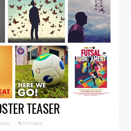
OSTER TEASER
oster
,
Permalink