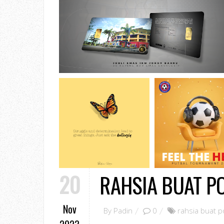
20
RAHSIA BUAT P
Nov
By
Padin
0
rahsia buat p