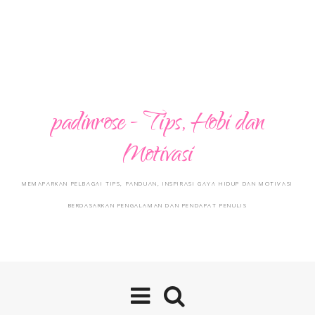
padinrose - Tips, Hobi dan
Motivasi
MEMAPARKAN PELBAGAI TIPS, PANDUAN, INSPIRASI GAYA HIDUP DAN MOTIVASI
BERDASARKAN PENGALAMAN DAN PENDAPAT PENULIS