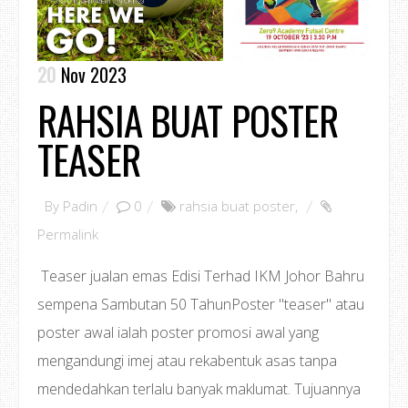
20
Nov 2023
RAHSIA BUAT POSTER
TEASER
By
Padin
0
rahsia buat poster
,
Permalink
Teaser jualan emas Edisi Terhad IKM Johor Bahru
sempena Sambutan 50 TahunPoster "teaser" atau
poster awal ialah poster promosi awal yang
mengandungi imej atau rekabentuk asas tanpa
mendedahkan terlalu banyak maklumat. Tujuannya