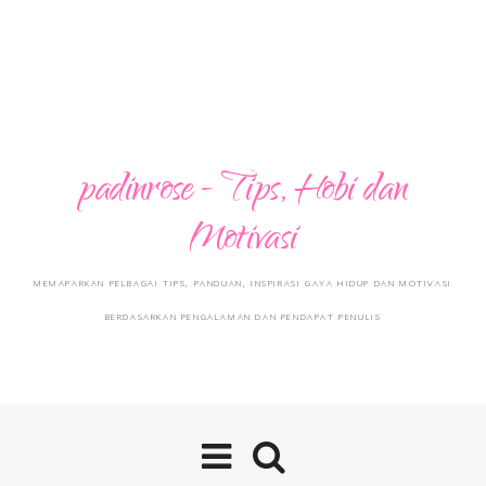
padinrose - Tips, Hobi dan
Motivasi
MEMAPARKAN PELBAGAI TIPS, PANDUAN, INSPIRASI GAYA HIDUP DAN MOTIVASI
BERDASARKAN PENGALAMAN DAN PENDAPAT PENULIS