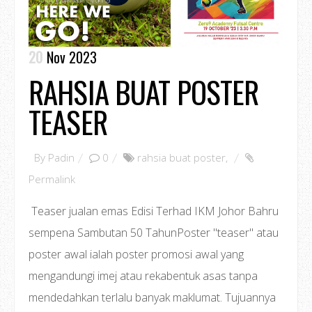
20
Nov 2023
RAHSIA BUAT POSTER
TEASER
By
Padin
0
rahsia buat poster
,
Permalink
Teaser jualan emas Edisi Terhad IKM Johor Bahru
sempena Sambutan 50 TahunPoster "teaser" atau
poster awal ialah poster promosi awal yang
mengandungi imej atau rekabentuk asas tanpa
mendedahkan terlalu banyak maklumat. Tujuannya