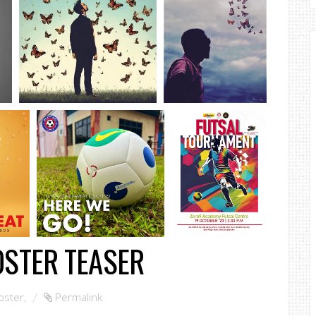
OSTER TEASER
oster
,
Permalink