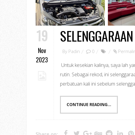
19
SELENGGARAAN 
Nov
By
Padin
0
Permali
2023
Untuk kesekian kalinya, saya lah 
rutin. Sebagai rekod, ini selenggara
perbatuan kali ini sebelum selengg
CONTINUE READING...
Share on: