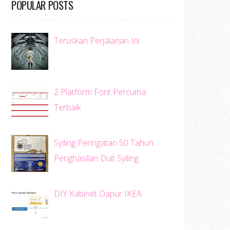
POPULAR POSTS
Teruskan Perjalanan Ini
2 Platform Font Percuma
Terbaik
Syiling Peringatan 50 Tahun
Penghasilan Duit Syiling
DIY Kabinet Dapur IKEA