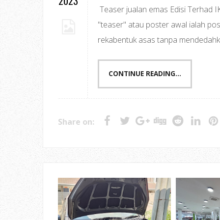
2023
Teaser jualan emas Edisi Terhad
"teaser" atau poster awal ialah p
rekabentuk asas tanpa mendedahkan
CONTINUE READING...
Share on: