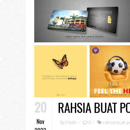
20
RAHSIA BUAT P
Nov
By
Padin
0
rahsia buat p