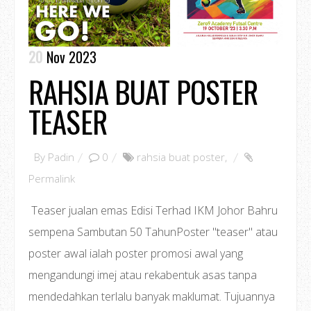
20
Nov 2023
RAHSIA BUAT POSTER
TEASER
By
Padin
0
rahsia buat poster
,
Permalink
Teaser jualan emas Edisi Terhad IKM Johor Bahru
sempena Sambutan 50 TahunPoster "teaser" atau
poster awal ialah poster promosi awal yang
mengandungi imej atau rekabentuk asas tanpa
mendedahkan terlalu banyak maklumat. Tujuannya