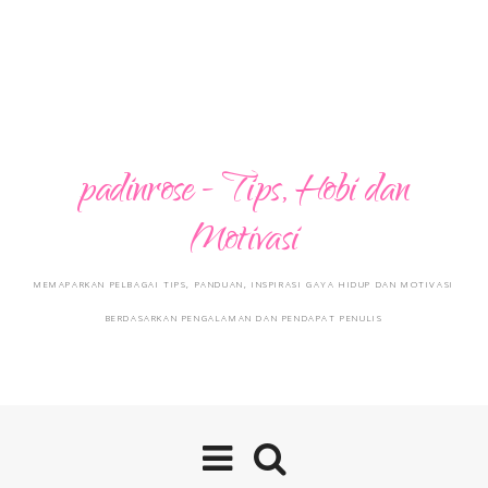
padinrose - Tips, Hobi dan
Motivasi
MEMAPARKAN PELBAGAI TIPS, PANDUAN, INSPIRASI GAYA HIDUP DAN MOTIVASI
BERDASARKAN PENGALAMAN DAN PENDAPAT PENULIS