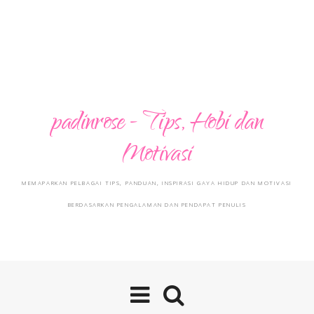
padinrose - Tips, Hobi dan
Motivasi
MEMAPARKAN PELBAGAI TIPS, PANDUAN, INSPIRASI GAYA HIDUP DAN MOTIVASI
BERDASARKAN PENGALAMAN DAN PENDAPAT PENULIS