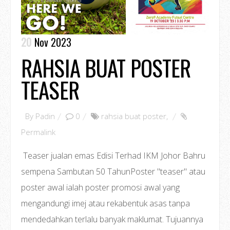
20
Nov 2023
RAHSIA BUAT POSTER
TEASER
By
Padin
0
rahsia buat poster
,
Permalink
Teaser jualan emas Edisi Terhad IKM Johor Bahru
sempena Sambutan 50 TahunPoster "teaser" atau
poster awal ialah poster promosi awal yang
mengandungi imej atau rekabentuk asas tanpa
mendedahkan terlalu banyak maklumat. Tujuannya