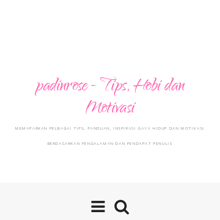
padinrose - Tips, Hobi dan
Motivasi
MEMAPARKAN PELBAGAI TIPS, PANDUAN, INSPIRASI GAYA HIDUP DAN MOTIVASI
BERDASARKAN PENGALAMAN DAN PENDAPAT PENULIS