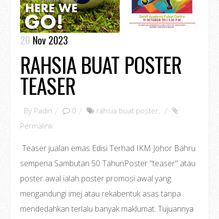
20
Nov 2023
RAHSIA BUAT POSTER
TEASER
By
Padin
0
rahsia buat poster
,
Permalink
Teaser jualan emas Edisi Terhad IKM Johor Bahru
sempena Sambutan 50 TahunPoster "teaser" atau
poster awal ialah poster promosi awal yang
mengandungi imej atau rekabentuk asas tanpa
mendedahkan terlalu banyak maklumat. Tujuannya