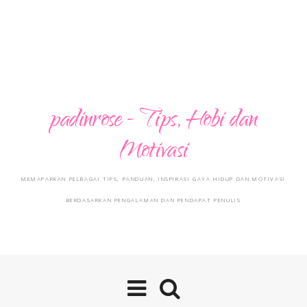
padinrose - Tips, Hobi dan
Motivasi
MEMAPARKAN PELBAGAI TIPS, PANDUAN, INSPIRASI GAYA HIDUP DAN MOTIVASI
BERDASARKAN PENGALAMAN DAN PENDAPAT PENULIS