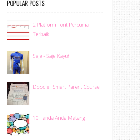
POPULAR POSTS
2 Platform Font Percuma
Terbaik
Saje - Saje Kayuh
Doodle : Smart Parent Course
10 Tanda Anda Matang