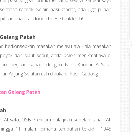
dar pasti singgah untuk menjamu selera. Setakat saya
ntiasa rancak. Selain nasi kandar, ada juga pilihan
ilihan naan tandoori cheese tarik leleh!
 Gelang Patah
ri berkonsepkan masakan melayu ala - ala masakan
poyak dan siput sedut, anda boleh menikmatinya di
 ini berjiran sahaja dengan Nasi Kandar Al-Safa.
an Anjung Selatan dah dibuka di Pasir Gudang.
tan Gelang Patah
tah
kiri Al-Safa, OSB Premium pula jiran sebelah kanan Al-
 hingga 11 malam, dimana tempahan terakhir 1045