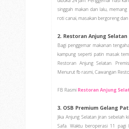
dibuka 24 jam. Penggemar nasi kan
singgah makan dan lalu, memang se
roti canai, masakan bergoreng dan p
2. Restoran Anjung Selatan
Bagi penggemar makanan tengaha
kampung seperti patin masak tem
Restoran Anjung Selatan. Premis
Menurut fb rasmi, Cawangan Restor
FB Rasmi
Restoran Anjung Sela
3. OSB Premium Gelang Pa
Jika Anjung Selatan jiran sebelah 
Safa. Waktu beroperasi 11 pagi