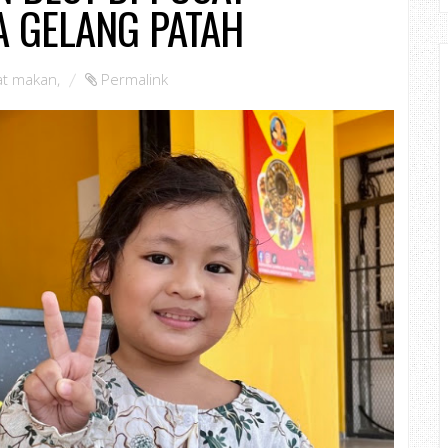
A GELANG PATAH
at makan
,
Permalink