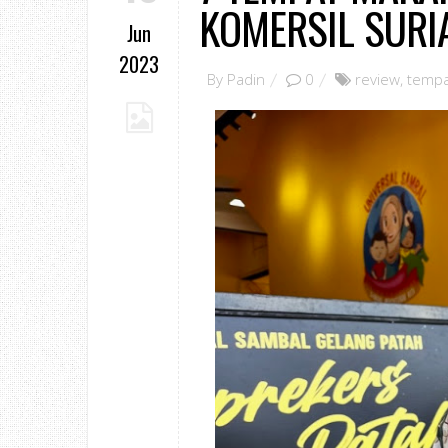
KOMERSIL SURI
Jun
2023
By
Padin
0
review
,
temp