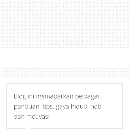
Blog ini memaparkan pelbagai
Semoga dapat memberi Manfaat &
panduan, tips, gaya hidup, hobi
Inspirasi kepada anda!
dan motivasi