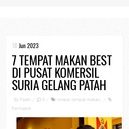
18
Jun 2023
7 TEMPAT MAKAN BEST
DI PUSAT KOMERSIL
SURIA GELANG PATAH
By
Padin
0
review
,
tempat makan
,
Permalink