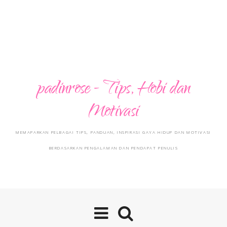
padinrose - Tips, Hobi dan
Motivasi
MEMAPARKAN PELBAGAI TIPS, PANDUAN, INSPIRASI GAYA HIDUP DAN MOTIVASI
BERDASARKAN PENGALAMAN DAN PENDAPAT PENULIS