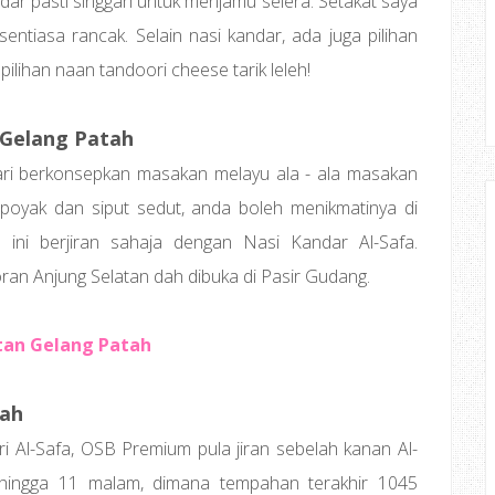
dar pasti singgah untuk menjamu selera. Setakat saya
ntiasa rancak. Selain nasi kandar, ada juga pilihan
ilihan naan tandoori cheese tarik leleh!
 Gelang Patah
ri berkonsepkan masakan melayu ala - ala masakan
poyak dan siput sedut, anda boleh menikmatinya di
 ini berjiran sahaja dengan Nasi Kandar Al-Safa.
an Anjung Selatan dah dibuka di Pasir Gudang.
tan Gelang Patah
tah
kiri Al-Safa, OSB Premium pula jiran sebelah kanan Al-
 hingga 11 malam, dimana tempahan terakhir 1045