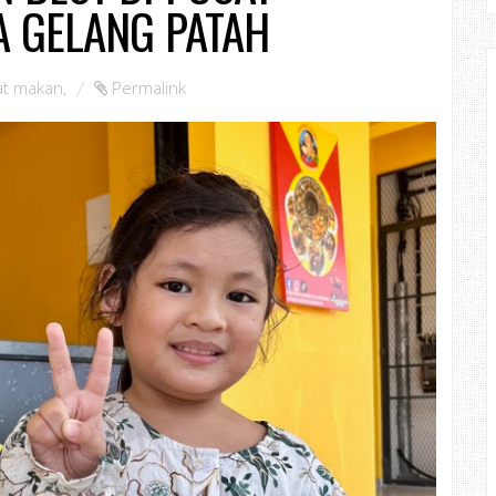
A GELANG PATAH
at makan
,
Permalink