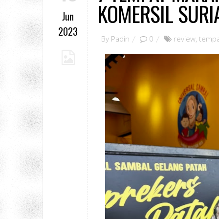
KOMERSIL SURI
Jun
2023
By
Padin
0
review
,
temp