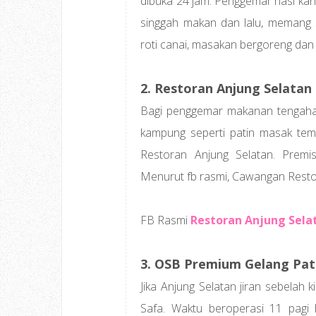
dibuka 24 jam. Penggemar nasi kan
singgah makan dan lalu, memang se
roti canai, masakan bergoreng dan p
2. Restoran Anjung Selatan
Bagi penggemar makanan tengaha
kampung seperti patin masak tem
Restoran Anjung Selatan. Premis
Menurut fb rasmi, Cawangan Restor
FB Rasmi
Restoran Anjung Sela
3. OSB Premium Gelang Pa
Jika Anjung Selatan jiran sebelah 
Safa. Waktu beroperasi 11 pagi