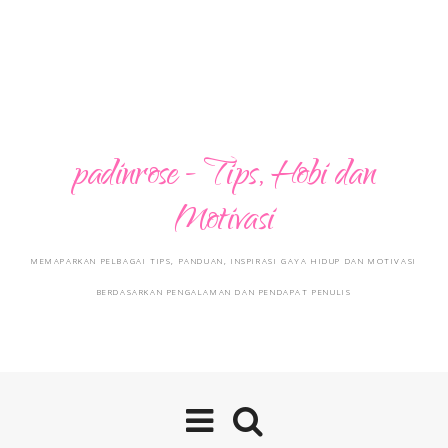
padinrose - Tips, Hobi dan
Motivasi
MEMAPARKAN PELBAGAI TIPS, PANDUAN, INSPIRASI GAYA HIDUP DAN MOTIVASI
BERDASARKAN PENGALAMAN DAN PENDAPAT PENULIS