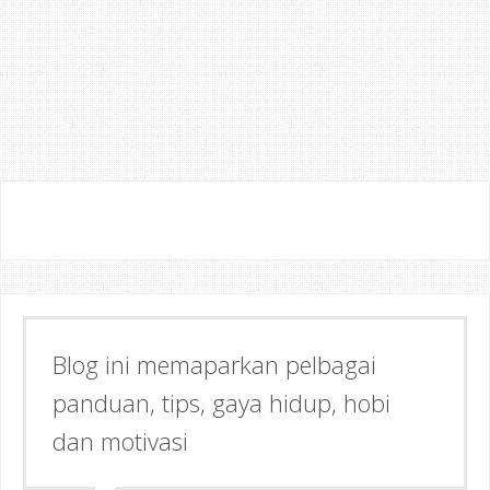
Blog ini memaparkan pelbagai
Semoga dapat memberi Manfaat &
panduan, tips, gaya hidup, hobi
Inspirasi kepada anda!
dan motivasi