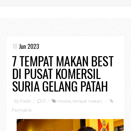
18
Jun 2023
7 TEMPAT MAKAN BEST
DI PUSAT KOMERSIL
SURIA GELANG PATAH
By
Padin
0
review
,
tempat makan
,
Permalink