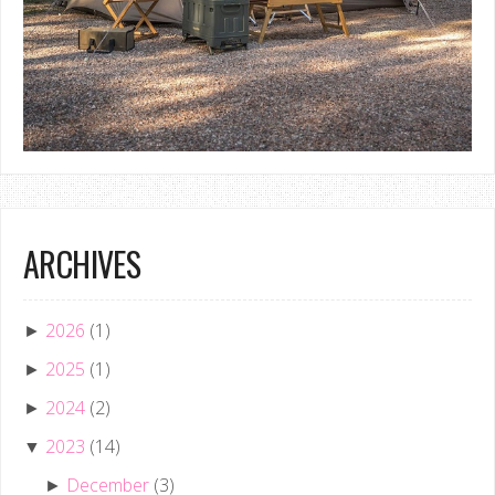
ARCHIVES
2026
(1)
►
2025
(1)
►
2024
(2)
►
2023
(14)
▼
December
(3)
►