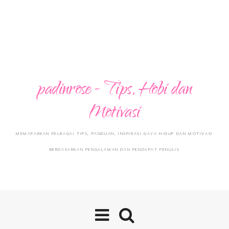
padinrose - Tips, Hobi dan
Motivasi
MEMAPARKAN PELBAGAI TIPS, PANDUAN, INSPIRASI GAYA HIDUP DAN MOTIVASI
BERDASARKAN PENGALAMAN DAN PENDAPAT PENULIS