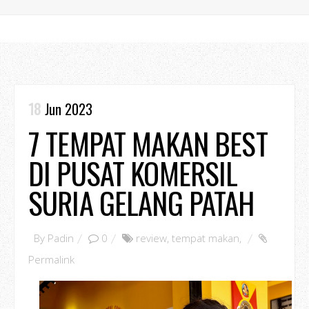
18
Jun 2023
7 TEMPAT MAKAN BEST
DI PUSAT KOMERSIL
SURIA GELANG PATAH
By
Padin
0
review
,
tempat makan
,
Permalink