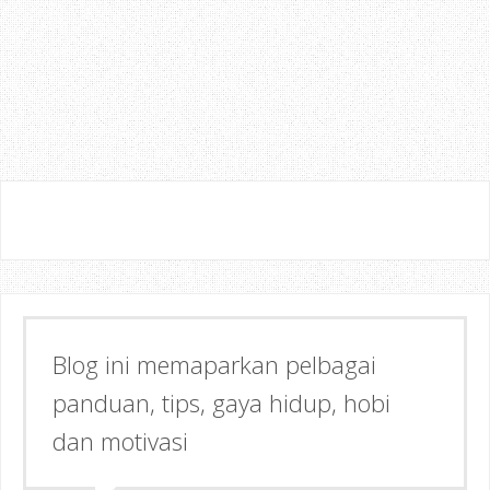
Blog ini memaparkan pelbagai
Semoga dapat memberi Manfaat &
panduan, tips, gaya hidup, hobi
Inspirasi kepada anda!
dan motivasi