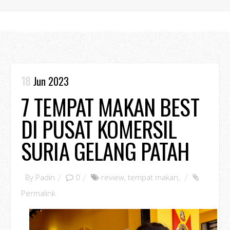
18
Jun 2023
7 TEMPAT MAKAN BEST
DI PUSAT KOMERSIL
SURIA GELANG PATAH
By
Padin
0
review
,
tempat makan
,
Permalink