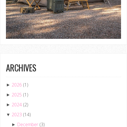
ARCHIVES
2026
(1)
►
2025
(1)
►
2024
(2)
►
2023
(14)
▼
December
(3)
►