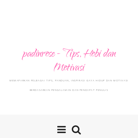
padinrose - Tips, Hobi dan
Motivasi
MEMAPARKAN PELBAGAI TIPS, PANDUAN, INSPIRASI GAYA HIDUP DAN MOTIVASI
BERDASARKAN PENGALAMAN DAN PENDAPAT PENULIS