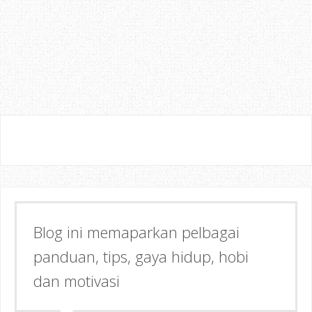
Blog ini memaparkan pelbagai
Semoga dapat memberi Manfaat &
panduan, tips, gaya hidup, hobi
Inspirasi kepada anda!
dan motivasi