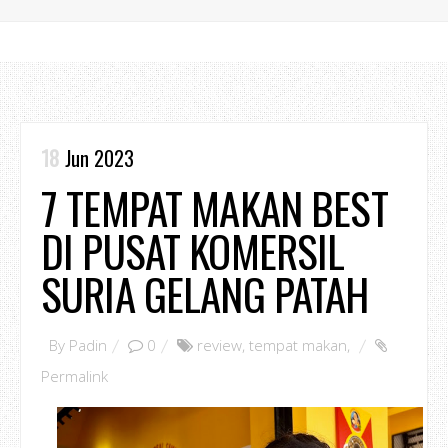
18
Jun 2023
7 TEMPAT MAKAN BEST
DI PUSAT KOMERSIL
SURIA GELANG PATAH
By
Padin
0
review
,
tempat makan
,
Permalink