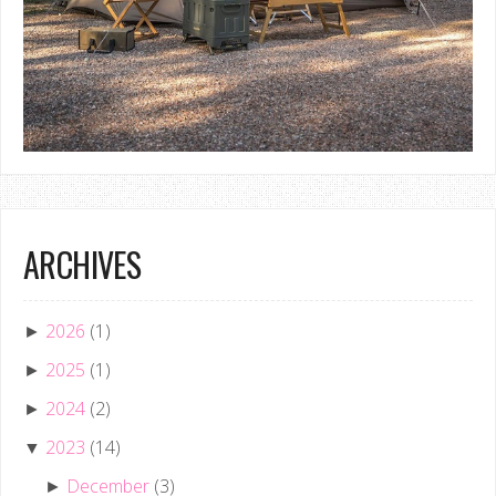
ARCHIVES
2026
(1)
►
2025
(1)
►
2024
(2)
►
2023
(14)
▼
December
(3)
►