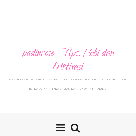
padinrose - Tips, Hobi dan
Motivasi
MEMAPARKAN PELBAGAI TIPS, PANDUAN, INSPIRASI GAYA HIDUP DAN MOTIVASI
BERDASARKAN PENGALAMAN DAN PENDAPAT PENULIS