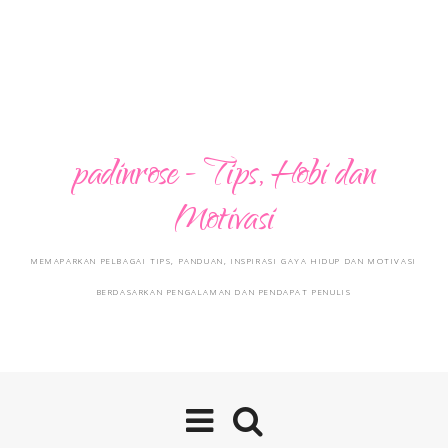
padinrose - Tips, Hobi dan
Motivasi
MEMAPARKAN PELBAGAI TIPS, PANDUAN, INSPIRASI GAYA HIDUP DAN MOTIVASI
BERDASARKAN PENGALAMAN DAN PENDAPAT PENULIS