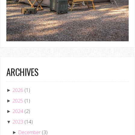
ARCHIVES
2026
(1)
►
2025
(1)
►
2024
(2)
►
2023
(14)
▼
December
(3)
►