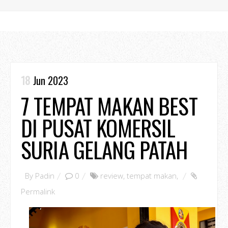
18
Jun 2023
7 TEMPAT MAKAN BEST
DI PUSAT KOMERSIL
SURIA GELANG PATAH
By
Padin
0
review
,
tempat makan
,
Permalink