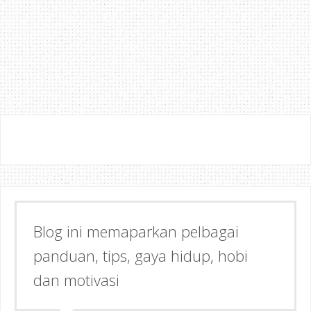
Blog ini memaparkan pelbagai
Semoga dapat memberi Manfaat &
panduan, tips, gaya hidup, hobi
Inspirasi kepada anda!
dan motivasi