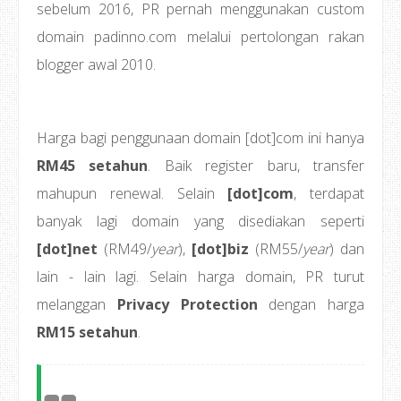
sebelum 2016, PR pernah menggunakan custom
domain padinno.com melalui pertolongan rakan
blogger awal 2010.
Harga bagi penggunaan domain [dot]com ini hanya
RM45 setahun
. Baik register baru, transfer
mahupun renewal. Selain
[dot]com
, terdapat
banyak lagi domain yang disediakan seperti
[dot]net
(RM49/
year
),
[dot]biz
(RM55/
year
) dan
lain - lain lagi. Selain harga domain, PR turut
melanggan
Privacy Protection
dengan harga
RM15 setahun
.