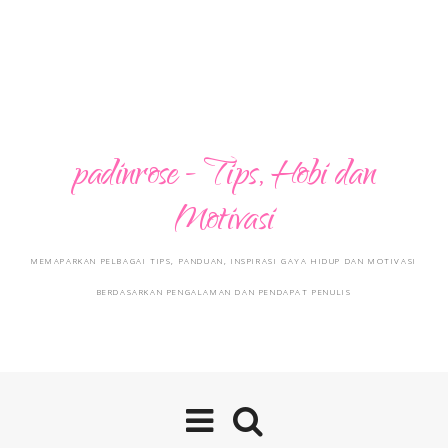
padinrose - Tips, Hobi dan
Motivasi
MEMAPARKAN PELBAGAI TIPS, PANDUAN, INSPIRASI GAYA HIDUP DAN MOTIVASI
BERDASARKAN PENGALAMAN DAN PENDAPAT PENULIS