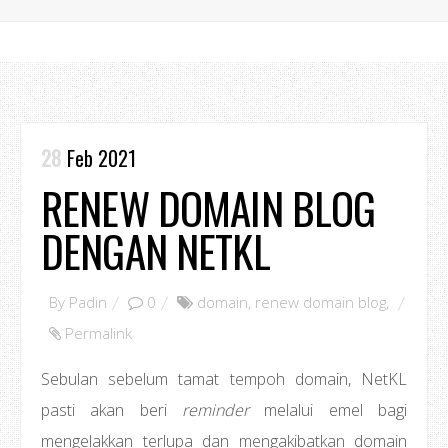
28
Feb 2021
RENEW DOMAIN BLOG
DENGAN NETKL
By
Padin
0
domain
,
renew domain blog
,
Permalink
Sebulan sebelum tamat tempoh domain, NetKL
pasti akan beri
reminder
melalui emel bagi
mengelakkan terlupa dan mengakibatkan domain