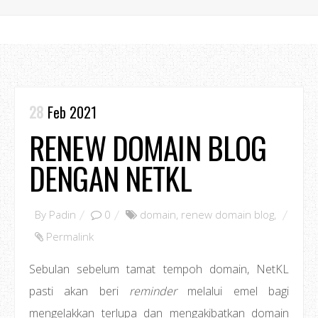
28
Feb 2021
RENEW DOMAIN BLOG
DENGAN NETKL
By
Padin
0
domain
,
renew domain blog
,
Permalink
Sebulan sebelum tamat tempoh domain, NetKL
pasti akan beri
reminder
melalui emel bagi
mengelakkan terlupa dan mengakibatkan domain