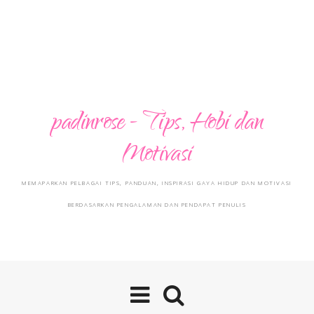
padinrose - Tips, Hobi dan
Motivasi
MEMAPARKAN PELBAGAI TIPS, PANDUAN, INSPIRASI GAYA HIDUP DAN MOTIVASI
BERDASARKAN PENGALAMAN DAN PENDAPAT PENULIS