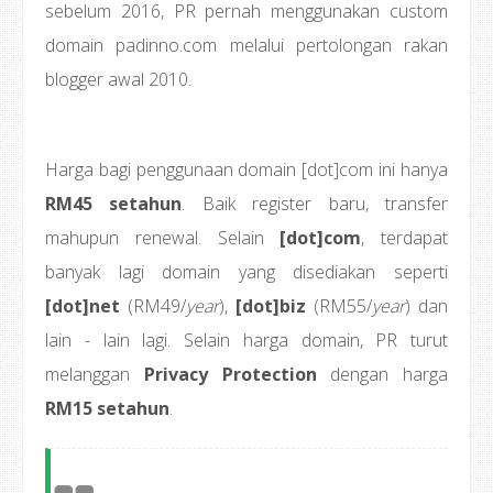
sebelum 2016, PR pernah menggunakan custom
domain padinno.com melalui pertolongan rakan
blogger awal 2010.
Harga bagi penggunaan domain [dot]com ini hanya
RM45 setahun
. Baik register baru, transfer
mahupun renewal. Selain
[dot]com
, terdapat
banyak lagi domain yang disediakan seperti
[dot]net
(RM49/
year
),
[dot]biz
(RM55/
year
) dan
lain - lain lagi. Selain harga domain, PR turut
melanggan
Privacy Protection
dengan harga
RM15 setahun
.