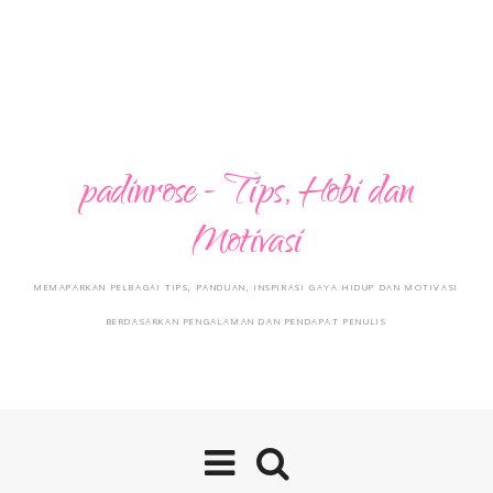
padinrose - Tips, Hobi dan
Motivasi
MEMAPARKAN PELBAGAI TIPS, PANDUAN, INSPIRASI GAYA HIDUP DAN MOTIVASI
BERDASARKAN PENGALAMAN DAN PENDAPAT PENULIS