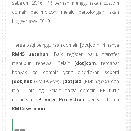
sebelum 2016, PR pernah menggunakan custom
domain padinno.com melalui pertolongan rakan
blogger awal 2010.
Harga bagi penggunaan domain [dot]com ini hanya
RM45 setahun
. Baik register baru, transfer
mahupun renewal. Selain
[dot]com
, terdapat
banyak lagi domain yang disediakan seperti
[dot]net
(RM49/
year
),
[dot]biz
(RM55/
year
) dan
lain - lain lagi. Selain harga domain, PR turut
melanggan
Privacy Protection
dengan harga
RM15 setahun
.