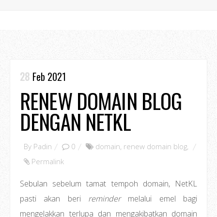
28
Feb 2021
RENEW DOMAIN BLOG
DENGAN NETKL
By
Padin
0
domain
,
renew domain blog
,
Permalink
Sebulan sebelum tamat tempoh domain, NetKL
pasti akan beri
reminder
melalui emel bagi
mengelakkan terlupa dan mengakibatkan domain