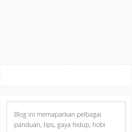
Semoga dapat memberi Manfaat &
Inspirasi kepada anda!