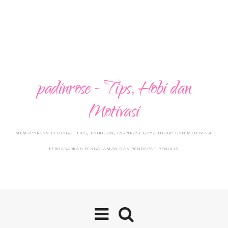
padinrose - Tips, Hobi dan
Motivasi
MEMAPARKAN PELBAGAI TIPS, PANDUAN, INSPIRASI GAYA HIDUP DAN MOTIVASI
BERDASARKAN PENGALAMAN DAN PENDAPAT PENULIS