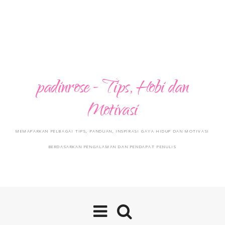
padinrose - Tips, Hobi dan
Motivasi
MEMAPARKAN PELBAGAI TIPS, PANDUAN, INSPIRASI GAYA HIDUP DAN MOTIVASI
BERDASARKAN PENGALAMAN DAN PENDAPAT PENULIS