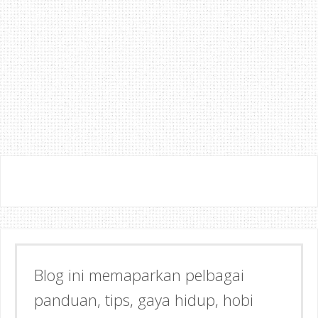
Semoga dapat memberi Manfaat &
Inspirasi kepada anda!