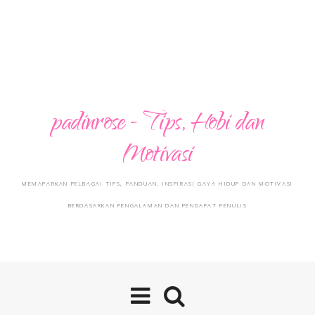
padinrose - Tips, Hobi dan
Motivasi
MEMAPARKAN PELBAGAI TIPS, PANDUAN, INSPIRASI GAYA HIDUP DAN MOTIVASI
BERDASARKAN PENGALAMAN DAN PENDAPAT PENULIS