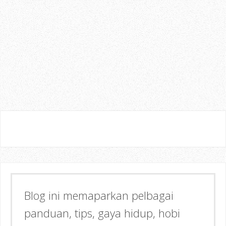
Semoga dapat memberi Manfaat &
Inspirasi kepada anda!