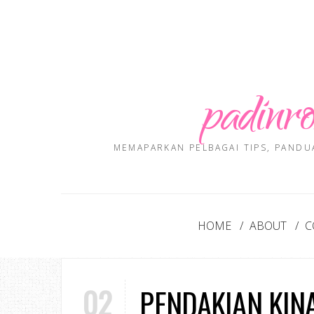
padinro
MEMAPARKAN PELBAGAI TIPS, PANDU
HOME
ABOUT
C
02
PENDAKIAN KIN