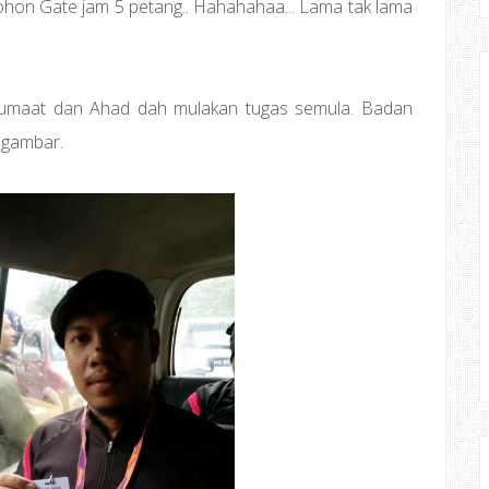
hon Gate jam 5 petang.. Hahahahaa... Lama tak lama
 Jumaat dan Ahad dah mulakan tugas semula. Badan
an gambar.