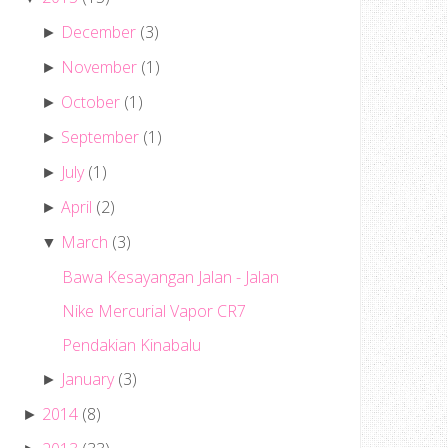
December
(3)
►
November
(1)
►
October
(1)
►
September
(1)
►
July
(1)
►
April
(2)
►
March
(3)
▼
Bawa Kesayangan Jalan - Jalan
Nike Mercurial Vapor CR7
Pendakian Kinabalu
January
(3)
►
2014
(8)
►