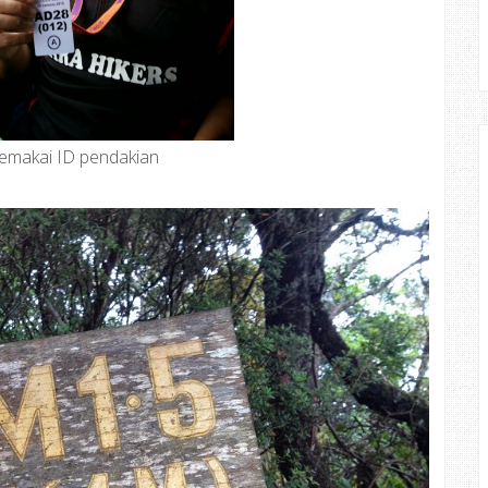
makai ID pendakian