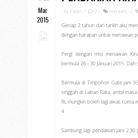
Mar
By
Padin
0
rekreasi
,
2015
Genap 2 tahun dari tarikh aku menje
dengan harapan untuk menawan pun
Pergi dengan misi menawan Kin
bermula 26 - 30 Januari 2015. Dah s
Bermula di Timpohon Gate jam 930
singgah di Laban Rata, ambil masa 
fit, mungkin boleh lagi awal, cum
4.
Sambung lagi pendakian jam 2.30 p