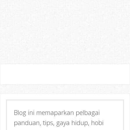
Semoga dapat memberi Manfaat &
Inspirasi kepada anda!