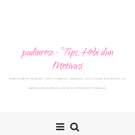
padinrose - Tips, Hobi dan
Motivasi
MEMAPARKAN PELBAGAI TIPS, PANDUAN, INSPIRASI GAYA HIDUP DAN MOTIVASI
BERDASARKAN PENGALAMAN DAN PENDAPAT PENULIS