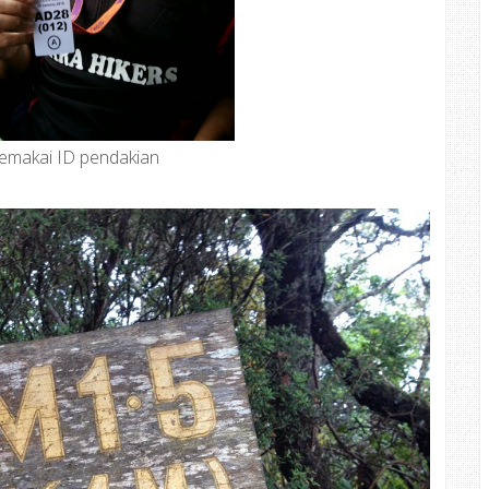
makai ID pendakian