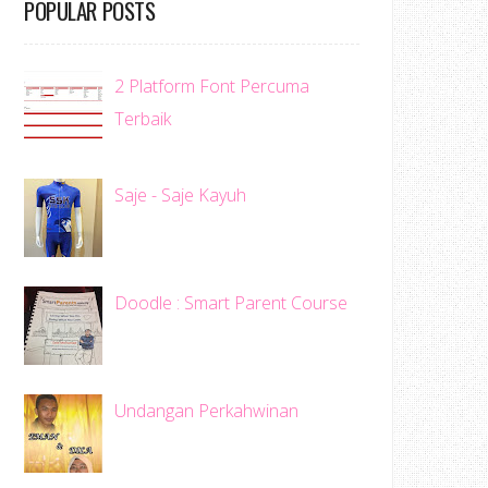
POPULAR POSTS
2 Platform Font Percuma
Terbaik
Saje - Saje Kayuh
Doodle : Smart Parent Course
Undangan Perkahwinan