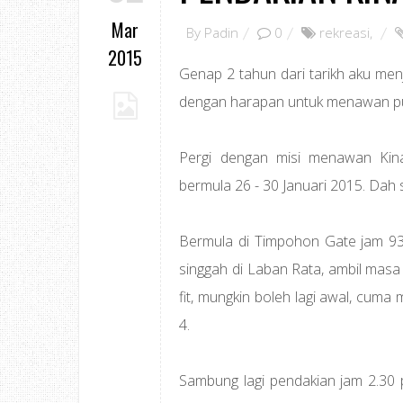
Mar
By
Padin
0
rekreasi
,
2015
Genap 2 tahun dari tarikh aku menje
dengan harapan untuk menawan pun
Pergi dengan misi menawan Kin
bermula 26 - 30 Januari 2015. Dah s
Bermula di Timpohon Gate jam 930
singgah di Laban Rata, ambil masa 
fit, mungkin boleh lagi awal, cum
4.
Sambung lagi pendakian jam 2.30 p