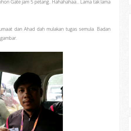
hon Gate jam 5 petang.. Hahahahaa... Lama tak lama
 Jumaat dan Ahad dah mulakan tugas semula. Badan
an gambar.