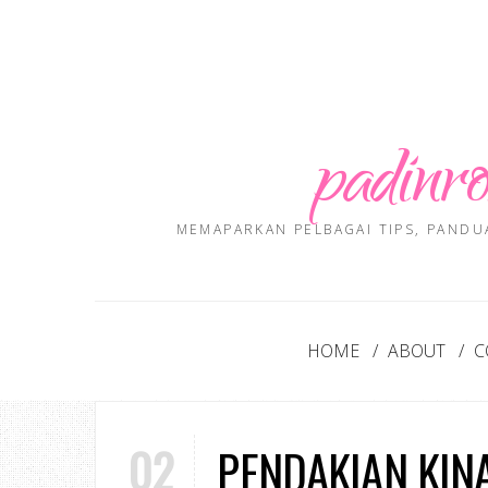
padinro
MEMAPARKAN PELBAGAI TIPS, PANDU
HOME
ABOUT
C
02
PENDAKIAN KIN