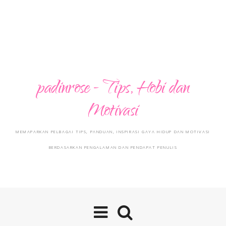
padinrose - Tips, Hobi dan
Motivasi
MEMAPARKAN PELBAGAI TIPS, PANDUAN, INSPIRASI GAYA HIDUP DAN MOTIVASI
BERDASARKAN PENGALAMAN DAN PENDAPAT PENULIS