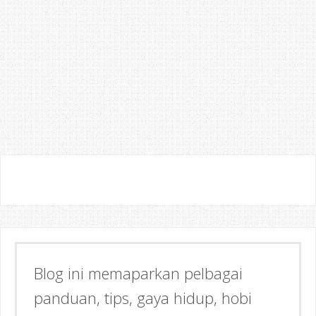
Semoga dapat memberi Manfaat &
Inspirasi kepada anda!