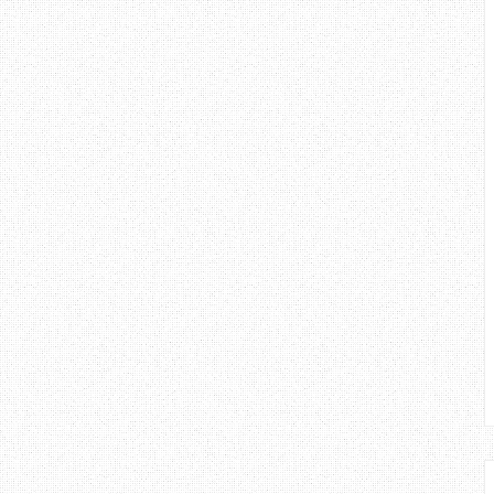
amat memberansangkan, blog Erza
ut. Tahniah aku ucapkan kerana
atu yang besar maknanya, dan aku
ruskan usaha untuk terus berjaya
n pula penulis aktif mengemaskini
 promosi.
log ini, dari segi persembahan,
Ringan. Dan mungkin perlu sedikit
arna, kerana pemilihan warna yang
ng. Menyelesakan pembaca dengan