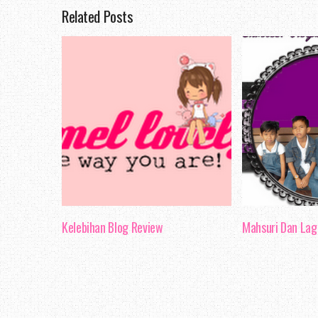
Related Posts
kenapa aku memilih blog
je, dan blog terakhir y
nak buat entry ni, ialah
Nak bercerita mengenai 
tak begitu pandai unt
Mungkin cukup sekadar ak
bulan Mac ni berkaitan 
hehee..
Kelebihan Blog Review
Mahsuri Dan La