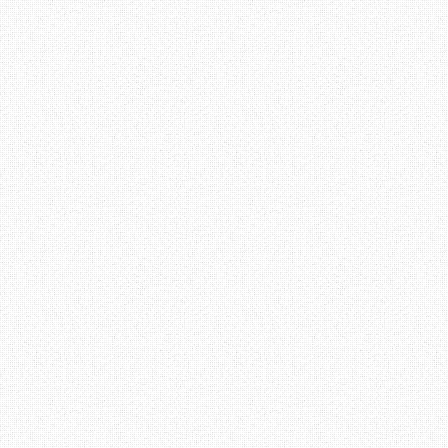
warna blog
yang sesuai bo
Ahah, jadi itu sahaja y
Erza. Blog bersifat p
bersantai membaca entry
Erza terus berjaya. S
merupakan pelajar Ind
sesiapa yang berminat
sendiri empunya badan he
Pendapat anda mengenai b