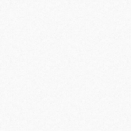
Jumlah follower pula, 
mempunyai 1131 pengik
jumlah itu merupakan su
berharap Erza akan mene
dalam blogging, tambaha
blog dan rajin melakukan
Pendapat aku mengenai b
sangat menarik. Kemas. 
perubahan pada padanan w
sesuai juga amat penti