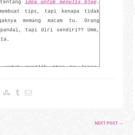
 tentang
idea untuk menulis blog
.
membuat tips, tapi kenapa tidak
agaknya memang macam tu. Orang
 pandai, tapi diri sendiri?? Umm,
ita.
n untuk memilih item ke lapan,
eb/blog lain. Aku pun pernah
rkenaan
kelebihan web/blog review
.
pa ya? Umm...
NEXT POST →
ne : peace.loves.hapinness
milik
h nama penuh tu. Kalau di tanya