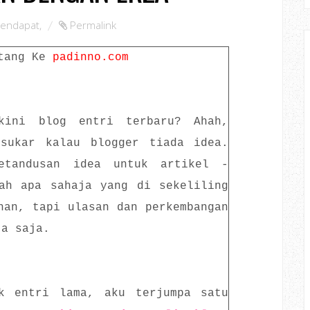
endapat
,
Permalink
tang Ke
padinno.com
kini blog entri terbaru? Ahah,
sukar kalau blogger tiada idea.
etandusan idea untuk artikel -
lah apa sahaja yang di sekeliling
han, tapi ulasan dan perkembangan
ta saja.
k entri lama, aku terjumpa satu