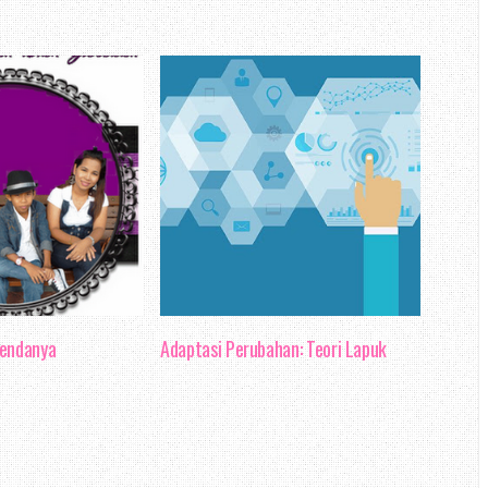
 ni, emm pemilihan secara rawak
ang aku buka sebelum aku berniat
 blog Erza :D
blog review, secara jujurnya aku
uk membuat pemilihan analisis.
u mengabadikan blog entri ke tiga
penghebahan berkenaan blog Erza
gendanya
Adaptasi Perubahan: Teori Lapuk