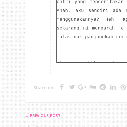
entri yang menceritakan
Ahah, aku sendiri ada 
menggunakannya? Heh, 
sekarang ni mengarah je
malas nak panjangkan cer
Aku mengambil keputusa
iaitu menghebahkan w
menghasilkan artikel be
Share on:
Jadi nak review blog sia
← PREVIOUS POST
Aku memilih blog
zaerrzo
Erza Fareeha Sabri. Wa