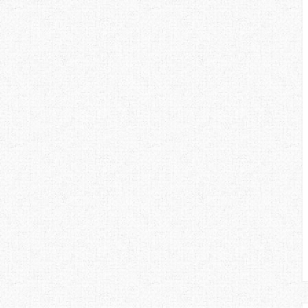
leh membina mood pembaca.
ang dapat aku ulas mengenai blog
eribadi, dan amat sesuai untuk
 - entry yang di hasilkan. Semoga
edikit mengenai penulis, Erza
ustrial Chemistry di UPM. Jadi
 untuk berkenalan, boleh tanya
he :D
log
Erza
?