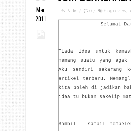
Mar
By
Padin
0
blog review
,
p
2011
Selamat Da
Tiada idea untuk kemas
memang suatu yang agak 
Aku sendiri sekarang k
artikel terbaru. Memang
kita boleh di jadikan ba
idea tu bukan sekelip ma
Sambil - sambil membele