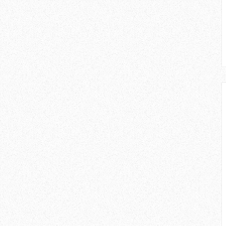
ib blog, zaerrzone bermula pada
n ni), dan entry pertama adalah
a,
Tentang Cinta
. Melihatkan entry
rkaitan mengenai tajuk
 tidak dapat di pastikan samada
lam cintanya atau mencari cinta