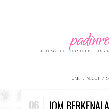
padinro
MEMAPARKAN PELBAGAI TIPS, PANDU
HOME
ABOUT
C
06
JOM BERKENALA