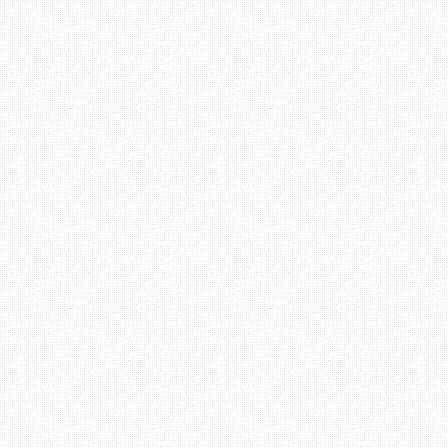
Jika dilihat dalam ark
March 2010 (dah setahu
berkenaan puisi rasany
tersebut, dan pe
peace.loves.happiness,
Erza sedang bahagia da
yang bahagia.