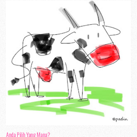
jumlah itu merupakan suatu yang besar 
berharap Erza akan meneruskan usaha un
dalam blogging, tambahan pula penulis a
blog dan rajin melakukan promosi.
Pendapat aku mengenai blog ini, dari 
sangat menarik. Kemas. Ringan. Dan mung
perubahan pada padanan warna, kerana pem
sesuai juga amat penting. Menyelesaka
warna blog
yang sesuai boleh membina moo
Ahah, jadi itu sahaja yang dapat aku u
Anda Pilih Yang Mana?
Erza. Blog bersifat peribadi, dan a