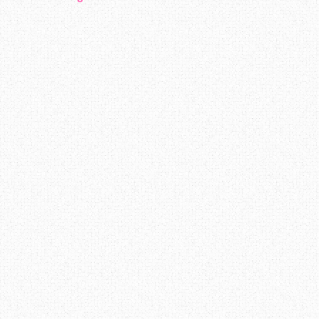
bersantai membaca entry - entry yang di
Erza terus berjaya. Sedikit mengena
merupakan pelajar Industrial Chemis
sesiapa yang berminat untuk berkena
sendiri empunya badan hehe :D
Pendapat anda mengenai blog
Erza
?
Terima Kasih ~ Datang Lagi