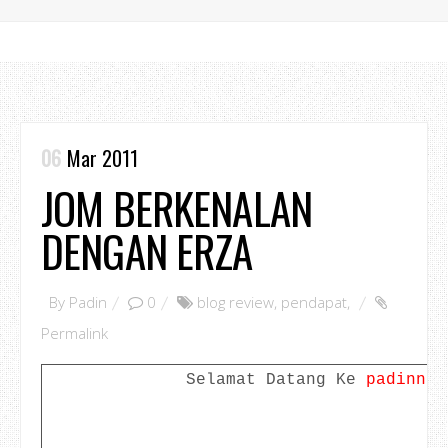
06
Mar 2011
JOM BERKENALAN
DENGAN ERZA
By
Padin
0
blog review
,
pendapat
,
Permalink
Selamat Datang Ke
padinno.