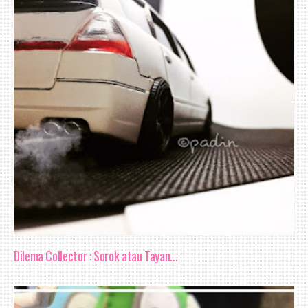
Nak bercerita mengenai blog review, se
tak begitu pandai untuk membuat pem
Mungkin cukup sekadar aku mengabadikan b
bulan Mac ni berkaitan penghebahan be
hehee..
Dilema Collector : Sorok atau Tayan...