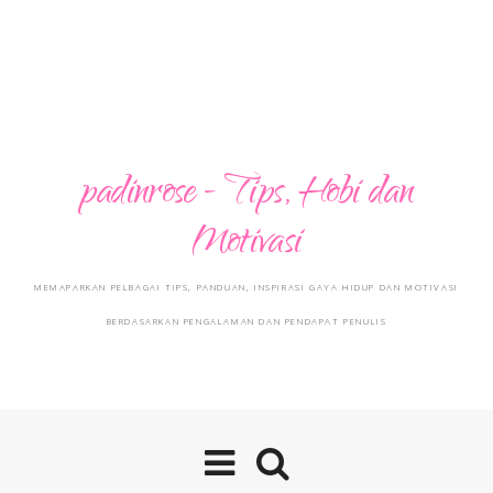
padinrose - Tips, Hobi dan
Motivasi
MEMAPARKAN PELBAGAI TIPS, PANDUAN, INSPIRASI GAYA HIDUP DAN MOTIVASI
BERDASARKAN PENGALAMAN DAN PENDAPAT PENULIS