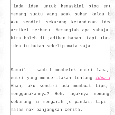
Tiada idea untuk kemaskini blog entr
memang suatu yang agak sukar kalau bl
Aku sendiri sekarang ketandusan idea
artikel terbaru. Memanglah apa sahaja y
kita boleh di jadikan bahan, tapi ulasan
idea tu bukan sekelip mata saja.
Sambil - sambil membelek entri lama, 
entri yang menceritakan tentang
idea un
Ahah, aku sendiri ada membuat tips, t
menggunakannya? Heh, agaknya memang
sekarang ni mengarah je pandai, tapi di
malas nak panjangkan cerita.