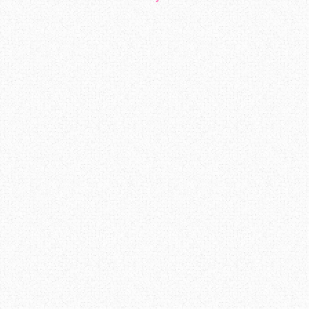
bersantai membaca entry - entry yang di
Erza terus berjaya. Sedikit mengena
merupakan pelajar Industrial Chemis
sesiapa yang berminat untuk berkena
sendiri empunya badan hehe :D
Pendapat anda mengenai blog
Erza
?
Terima Kasih ~ Datang Lagi