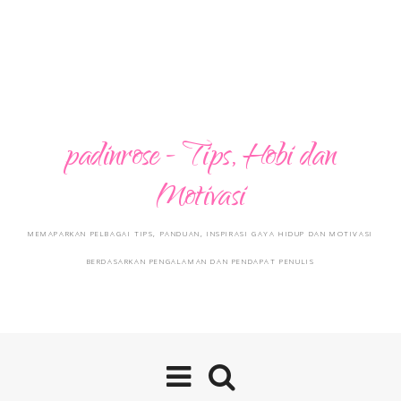
padinrose - Tips, Hobi dan
Motivasi
MEMAPARKAN PELBAGAI TIPS, PANDUAN, INSPIRASI GAYA HIDUP DAN MOTIVASI
BERDASARKAN PENGALAMAN DAN PENDAPAT PENULIS