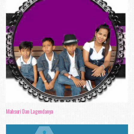
Nak bercerita mengenai blog review, se
tak begitu pandai untuk membuat pem
Mungkin cukup sekadar aku mengabadikan b
bulan Mac ni berkaitan penghebahan be
hehee..
Mahsuri Dan Lagendanya