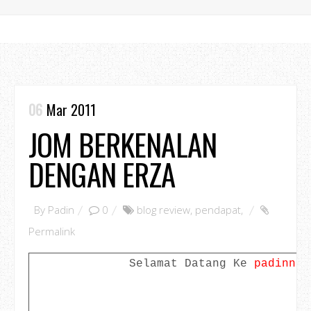
06
Mar 2011
JOM BERKENALAN
DENGAN ERZA
By
Padin
0
blog review
,
pendapat
,
Permalink
Selamat Datang Ke
padinno.