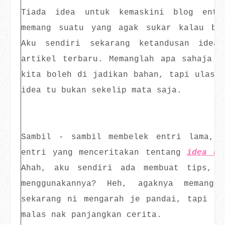
Tiada idea untuk kemaskini blog entr
memang suatu yang agak sukar kalau bl
Aku sendiri sekarang ketandusan idea
artikel terbaru. Memanglah apa sahaja y
kita boleh di jadikan bahan, tapi ulasan
idea tu bukan sekelip mata saja.
Sambil - sambil membelek entri lama, 
entri yang menceritakan tentang
idea un
Ahah, aku sendiri ada membuat tips, t
menggunakannya? Heh, agaknya memang
sekarang ni mengarah je pandai, tapi di
malas nak panjangkan cerita.