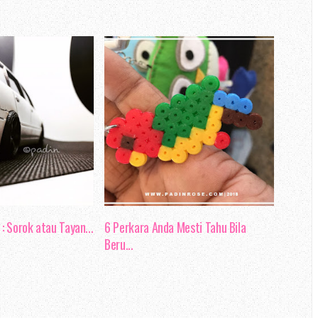
 ni, emm pemilihan secara rawak
ang aku buka sebelum aku berniat
 blog Erza :D
blog review, secara jujurnya aku
uk membuat pemilihan analisis.
u mengabadikan blog entri ke tiga
penghebahan berkenaan blog Erza
: Sorok atau Tayan...
6 Perkara Anda Mesti Tahu Bila
Beru...