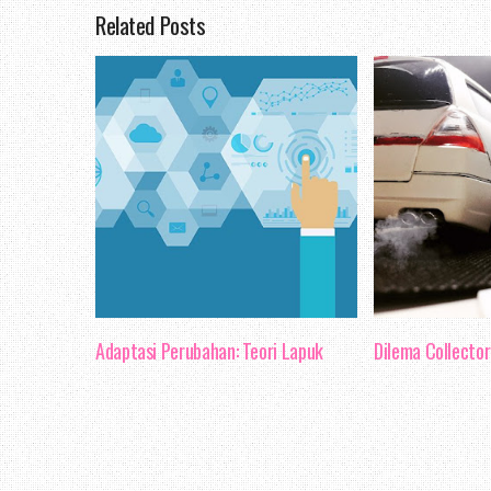
Related Posts
kenapa aku memilih blog
je, dan blog terakhir y
nak buat entry ni, ialah
Nak bercerita mengenai 
tak begitu pandai unt
Mungkin cukup sekadar ak
bulan Mac ni berkaitan 
hehee..
Adaptasi Perubahan: Teori Lapuk
Dilema Collector 