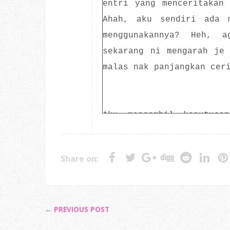
entri yang menceritakan
Ahah, aku sendiri ada 
menggunakannya? Heh, 
sekarang ni mengarah je
malas nak panjangkan cer
Aku mengambil keputusa
iaitu menghebahkan w
menghasilkan artikel be
Share on:
Jadi nak review blog sia
← PREVIOUS POST
Aku memilih blog
zaerrzo
Erza Fareeha Sabri. Wa