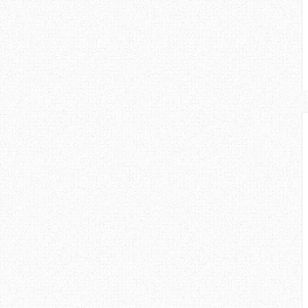
ib blog, zaerrzone bermula pada
n ni), dan entry pertama adalah
a,
Tentang Cinta
. Melihatkan entry
rkaitan mengenai tajuk
 tidak dapat di pastikan samada
lam cintanya atau mencari cinta