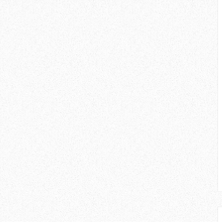
amat memberansangkan, blog Erza
ut. Tahniah aku ucapkan kerana
atu yang besar maknanya, dan aku
ruskan usaha untuk terus berjaya
n pula penulis aktif mengemaskini
 promosi.
log ini, dari segi persembahan,
Ringan. Dan mungkin perlu sedikit
arna, kerana pemilihan warna yang
ng. Menyelesakan pembaca dengan