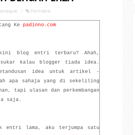
endapat
,
Permalink
tang Ke
padinno.com
kini blog entri terbaru? Ahah,
sukar kalau blogger tiada idea.
etandusan idea untuk artikel -
lah apa sahaja yang di sekeliling
han, tapi ulasan dan perkembangan
ta saja.
k entri lama, aku terjumpa satu