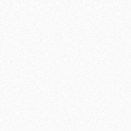
Jumlah follower pula, 
mempunyai 1131 pengik
jumlah itu merupakan su
berharap Erza akan mene
dalam blogging, tambaha
blog dan rajin melakukan
Pendapat aku mengenai b
sangat menarik. Kemas. 
perubahan pada padanan w
sesuai juga amat penti