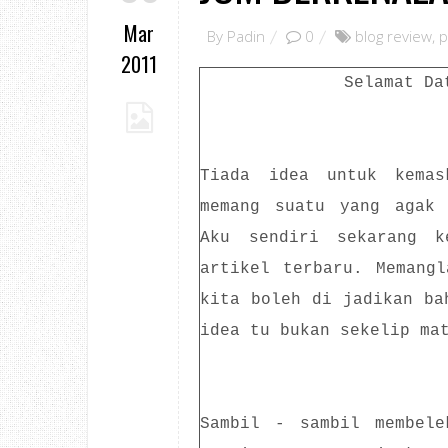
Mar
By
Padin
0
blog review
,
p
2011
Selamat Da
Tiada idea untuk kemas
memang suatu yang agak 
Aku sendiri sekarang k
artikel terbaru. Memang
kita boleh di jadikan ba
idea tu bukan sekelip ma
Sambil - sambil membele