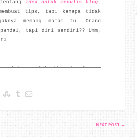
 tentang
idea untuk menulis blog
.
membuat tips, tapi kenapa tidak
agaknya memang macam tu. Orang
 pandai, tapi diri sendiri?? Umm,
ita.
n untuk memilih item ke lapan,
eb/blog lain. Aku pun pernah
rkenaan
kelebihan web/blog review
.
pa ya? Umm...
NEXT POST →
ne : peace.loves.hapinness
milik
h nama penuh tu. Kalau di tanya