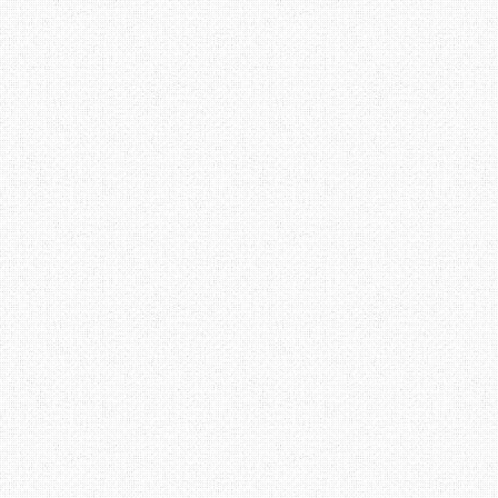
warna blog
yang sesuai bo
Ahah, jadi itu sahaja y
Erza. Blog bersifat p
bersantai membaca entry
Erza terus berjaya. S
merupakan pelajar Ind
sesiapa yang berminat
sendiri empunya badan he
Pendapat anda mengenai b