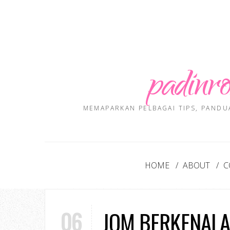
padinro
MEMAPARKAN PELBAGAI TIPS, PANDU
HOME
ABOUT
C
06
JOM BERKENALA