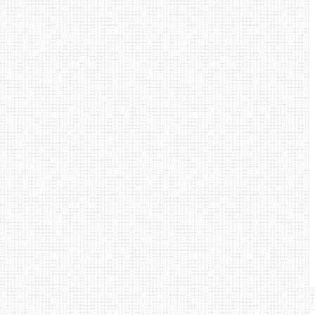
leh membina mood pembaca.
ang dapat aku ulas mengenai blog
eribadi, dan amat sesuai untuk
 - entry yang di hasilkan. Semoga
edikit mengenai penulis, Erza
ustrial Chemistry di UPM. Jadi
 untuk berkenalan, boleh tanya
he :D
log
Erza
?