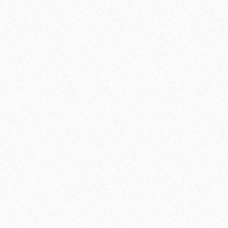
Jika dilihat dalam ark
March 2010 (dah setahu
berkenaan puisi rasany
tersebut, dan pe
peace.loves.happiness,
Erza sedang bahagia da
yang bahagia.