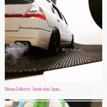
Nak bercerita mengenai blog review, se
tak begitu pandai untuk membuat pem
Mungkin cukup sekadar aku mengabadikan b
bulan Mac ni berkaitan penghebahan be
hehee..
Dilema Collector : Sorok atau Tayan...