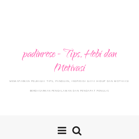
padinrose - Tips, Hobi dan
Motivasi
MEMAPARKAN PELBAGAI TIPS, PANDUAN, INSPIRASI GAYA HIDUP DAN MOTIVASI
BERDASARKAN PENGALAMAN DAN PENDAPAT PENULIS