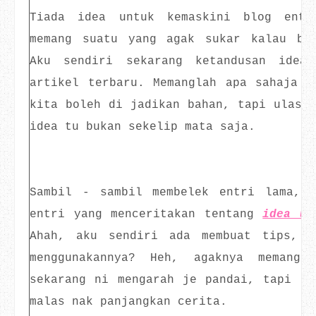
Tiada idea untuk kemaskini blog entr
memang suatu yang agak sukar kalau bl
Aku sendiri sekarang ketandusan idea
artikel terbaru. Memanglah apa sahaja y
kita boleh di jadikan bahan, tapi ulasan
idea tu bukan sekelip mata saja.
Sambil - sambil membelek entri lama, 
entri yang menceritakan tentang
idea un
Ahah, aku sendiri ada membuat tips, t
menggunakannya? Heh, agaknya memang
sekarang ni mengarah je pandai, tapi di
malas nak panjangkan cerita.