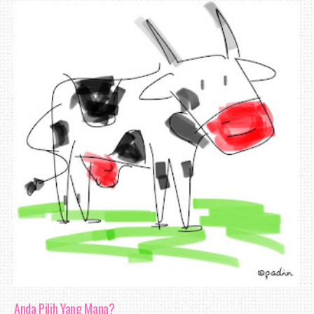
jumlah itu merupakan suatu yang besar 
berharap Erza akan meneruskan usaha un
dalam blogging, tambahan pula penulis a
blog dan rajin melakukan promosi.
Pendapat aku mengenai blog ini, dari 
sangat menarik. Kemas. Ringan. Dan mung
perubahan pada padanan warna, kerana pem
sesuai juga amat penting. Menyelesaka
warna blog
yang sesuai boleh membina moo
Ahah, jadi itu sahaja yang dapat aku u
Anda Pilih Yang Mana?
Erza. Blog bersifat peribadi, dan a