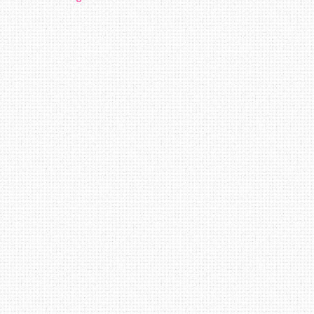
bersantai membaca entry - entry yang di
Erza terus berjaya. Sedikit mengena
merupakan pelajar Industrial Chemis
sesiapa yang berminat untuk berkena
sendiri empunya badan hehe :D
Pendapat anda mengenai blog
Erza
?
Terima Kasih ~ Datang Lagi