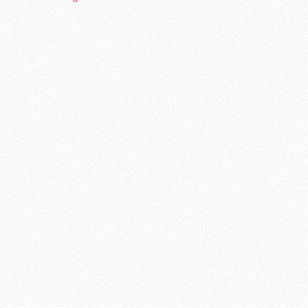
bersantai membaca entry - entry yang di
Erza terus berjaya. Sedikit mengena
merupakan pelajar Industrial Chemis
sesiapa yang berminat untuk berkena
sendiri empunya badan hehe :D
Pendapat anda mengenai blog
Erza
?
Terima Kasih ~ Datang Lagi