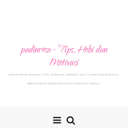
padinrose - Tips, Hobi dan
Motivasi
MEMAPARKAN PELBAGAI TIPS, PANDUAN, INSPIRASI GAYA HIDUP DAN MOTIVASI
BERDASARKAN PENGALAMAN DAN PENDAPAT PENULIS