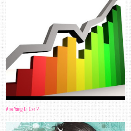
Nak bercerita mengenai blog review, se
tak begitu pandai untuk membuat pem
Mungkin cukup sekadar aku mengabadikan b
bulan Mac ni berkaitan penghebahan be
hehee..
Apa Yang Di Cari?