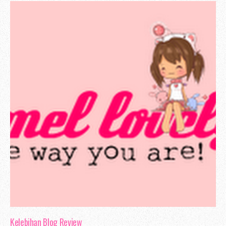
jumlah itu merupakan suatu yang besar 
berharap Erza akan meneruskan usaha un
dalam blogging, tambahan pula penulis a
blog dan rajin melakukan promosi.
Pendapat aku mengenai blog ini, dari 
sangat menarik. Kemas. Ringan. Dan mung
perubahan pada padanan warna, kerana pem
sesuai juga amat penting. Menyelesaka
warna blog
yang sesuai boleh membina moo
Ahah, jadi itu sahaja yang dapat aku u
Kelebihan Blog Review
Erza. Blog bersifat peribadi, dan a