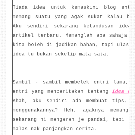
Tiada idea untuk kemaskini blog entr
memang suatu yang agak sukar kalau bl
Aku sendiri sekarang ketandusan idea
artikel terbaru. Memanglah apa sahaja y
kita boleh di jadikan bahan, tapi ulasan
idea tu bukan sekelip mata saja.
Sambil - sambil membelek entri lama, 
entri yang menceritakan tentang
idea un
Ahah, aku sendiri ada membuat tips, t
menggunakannya? Heh, agaknya memang
sekarang ni mengarah je pandai, tapi di
malas nak panjangkan cerita.