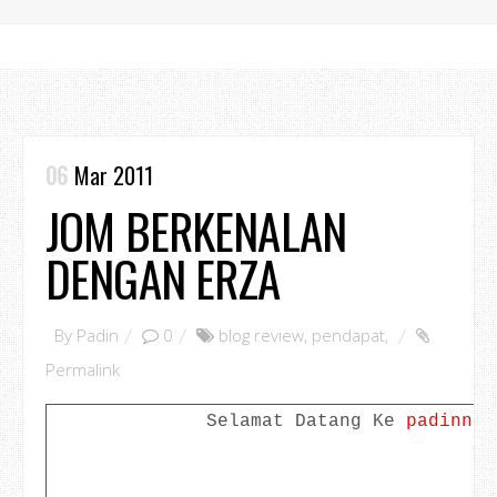
06
Mar 2011
JOM BERKENALAN
DENGAN ERZA
By
Padin
0
blog review
,
pendapat
,
Permalink
Selamat Datang Ke
padinno.