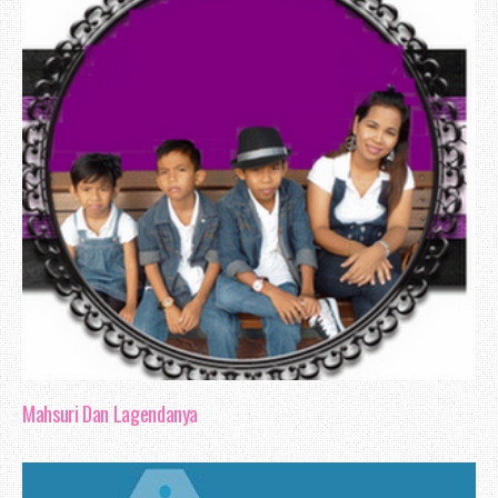
Nak bercerita mengenai blog review, se
tak begitu pandai untuk membuat pem
Mungkin cukup sekadar aku mengabadikan b
bulan Mac ni berkaitan penghebahan be
hehee..
Mahsuri Dan Lagendanya