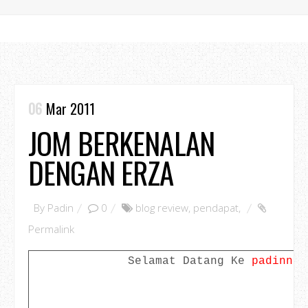
06
Mar 2011
JOM BERKENALAN
DENGAN ERZA
By
Padin
0
blog review
,
pendapat
,
Permalink
Selamat Datang Ke
padinno.