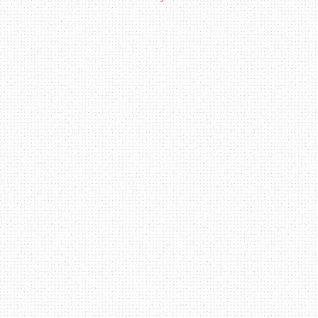
bersantai membaca entry - entry yang di
Erza terus berjaya. Sedikit mengena
merupakan pelajar Industrial Chemis
sesiapa yang berminat untuk berkena
sendiri empunya badan hehe :D
Pendapat anda mengenai blog
Erza
?
Terima Kasih ~ Datang Lagi