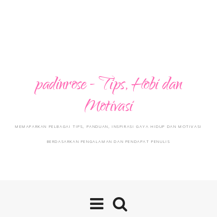
padinrose - Tips, Hobi dan
Motivasi
MEMAPARKAN PELBAGAI TIPS, PANDUAN, INSPIRASI GAYA HIDUP DAN MOTIVASI
BERDASARKAN PENGALAMAN DAN PENDAPAT PENULIS