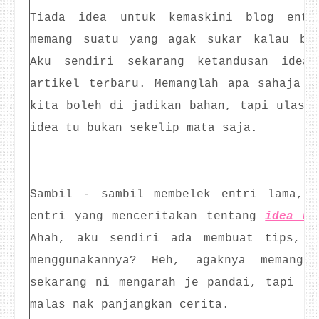
Tiada idea untuk kemaskini blog entr
memang suatu yang agak sukar kalau bl
Aku sendiri sekarang ketandusan idea
artikel terbaru. Memanglah apa sahaja y
kita boleh di jadikan bahan, tapi ulasan
idea tu bukan sekelip mata saja.
Sambil - sambil membelek entri lama, 
entri yang menceritakan tentang
idea un
Ahah, aku sendiri ada membuat tips, t
menggunakannya? Heh, agaknya memang
sekarang ni mengarah je pandai, tapi di
malas nak panjangkan cerita.