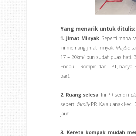
Yang menarik untuk ditulis:
1. Jimat Minyak
. Seperti mana 
ini memang jimat minyak.
Maybe
ta
17 – 20km/l pun sudah puas hati. 
Endau – Rompin dan LPT, hanya R
bar).
2. Ruang selesa
. Ini PR sendiri
cl
seperti
family
PR. Kalau anak kecil 
jauh.
3. Kereta kompak mudah men