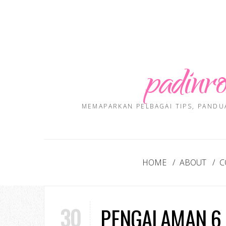
padinro
MEMAPARKAN PELBAGAI TIPS, PANDU
HOME
ABOUT
C
30
PENGALAMAN 6