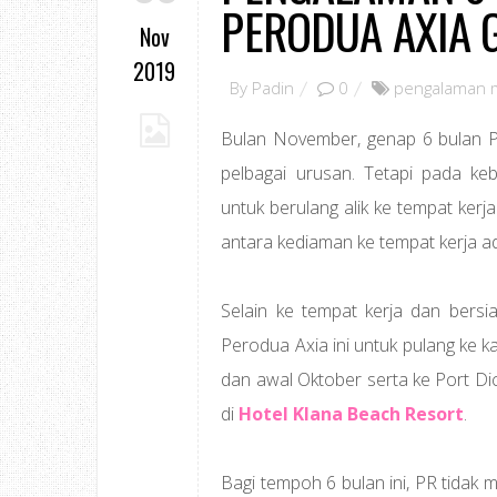
PERODUA AXIA 
Nov
2019
By
Padin
0
pengalaman 
Bulan November, genap 6 bulan 
pelbagai urusan. Tetapi pada k
untuk berulang alik ke tempat kerj
antara kediaman ke tempat kerja a
Selain ke tempat kerja dan bersi
Perodua Axia ini untuk pulang ke k
dan awal Oktober serta ke Port D
di
Hotel Klana Beach Resort
.
Bagi tempoh 6 bulan ini, PR tidak