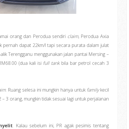
ramai orang dan Perodua sendiri
claim
, Perodua Axia
k pernah dapat 22km/l tapi secara purata dalam julat
Balik Terengganu menggunakan jalan pantai Mersing –
M68.00 (dua kali isi
full tank
bila bar petrol cecah 3
aim
. Ruang selesa ini mungkin hanya untuk
family
kecil
2 – 3 orang, mungkin tidak sesuai lagi untuk perjalanan
yelit
. Kalau sebelum ini, PR agak pesimis tentang