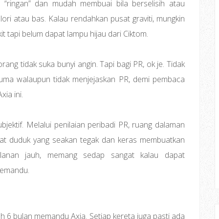
a “ringan” dan mudah membuai bila berselisih atau
ori atau bas. Kalau rendahkan pusat graviti, mungkin
it tapi belum dapat lampu hijau dari Ciktom.
ang tidak suka bunyi angin. Tapi bagi PR, ok je. Tidak
ma walaupun tidak menjejaskan PR, demi pembaca
ia ini.
ubjektif. Melalui penilaian peribadi PR, ruang dalaman
pat duduk yang seakan tegak dan keras membuatkan
jalanan jauh, memang sedap sangat kalau dapat
memandu.
h 6 bulan memandu Axia. Setiap kereta juga pasti ada