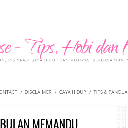
se - Tips, Hobi dan 
AN, INSPIRASI GAYA HIDUP DAN MOTIVASI BERDASARKAN
ONTACT
DISCLAIMER
GAYA HIDUP
TIPS & PANDU
 BULAN MEMANDU