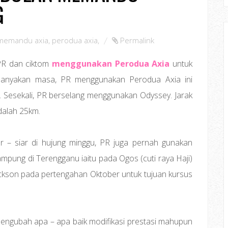
G
memandu axia
,
perodua axia
,
Permalink
PR dan ciktom
menggunakan Perodua Axia
untuk
ebanyakan masa, PR menggunakan Perodua Axia ini
a. Sesekali, PR berselang menggunakan Odyssey. Jarak
dalah 25km.
ar – siar di hujung minggu, PR juga pernah gunakan
ampung di Terengganu iaitu pada Ogos (cuti raya Haji)
ickson pada pertengahan Oktober untuk tujuan kursus
 mengubah apa – apa baik modifikasi prestasi mahupun