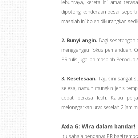
lebuhraya, kereta ini amat teras
dipotong kenderaan besar seperti l
masalah ini boleh dikurangkan sedik
2. Bunyi angin.
Bagi sesetengah or
mengganggu fokus pemanduan. Cu
PR tulis juga lah masalah Perodua Ax
3. Keselesaan.
Tajuk ini sangat s
selesa, namun mungkin jenis tem
cepat berasa letih. Kalau per
melonggarkan urat setelah 2 jam 
Axia G: Wira dalam bandar!
Itu sahaja pendapat PR bagi tempo