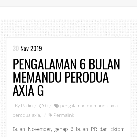
30
Nov 2019
PENGALAMAN 6 BULAN
MEMANDU PERODUA
AXIA G
By
Padin
0
pengalaman memandu axia
,
perodua axia
,
Permalink
Bulan November, genap 6 bulan PR dan ciktom