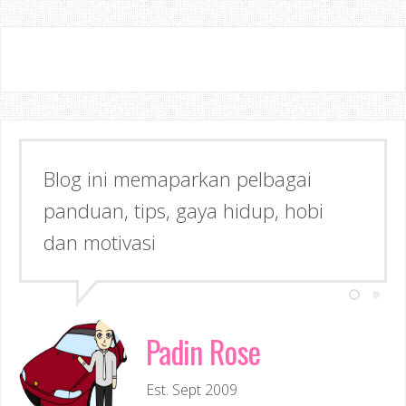
Blog ini memaparkan pelbagai
Semoga dapat memberi Manfaat &
panduan, tips, gaya hidup, hobi
Inspirasi kepada anda!
dan motivasi
Padin Rose
Est. Sept 2009