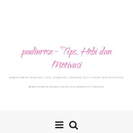
padinrose - Tips, Hobi dan
Motivasi
MEMAPARKAN PELBAGAI TIPS, PANDUAN, INSPIRASI GAYA HIDUP DAN MOTIVASI
BERDASARKAN PENGALAMAN DAN PENDAPAT PENULIS