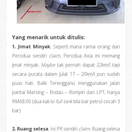
Yang menarik untuk ditulis:
1. Jimat Minyak
. Seperti mana ramai orang dan
Perodua sendiri
claim
, Perodua Axia ini memang
jimat minyak.
Maybe
tak pernah dapat 22km/l tapi
secara purata dalam julat 17 – 20km/l pun sudah
puas hati. Balik Terengganu menggunakan jalan
pantai Mersing – Endau – Rompin dan LPT, hanya
RM68.00 (dua kali isi
full tank
bila bar petrol cecah 3
bar).
2. Ruang selesa
. Ini PR sendiri
claim
. Ruang selesa