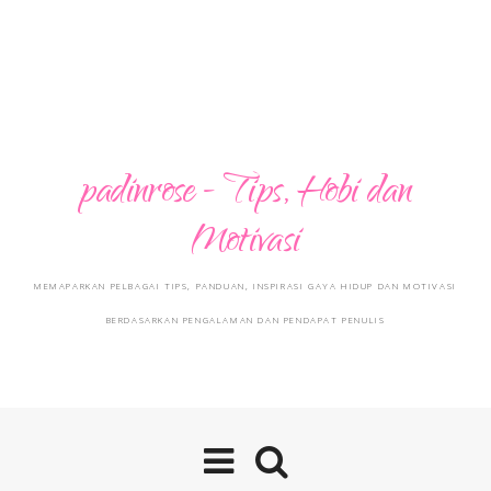
padinrose - Tips, Hobi dan
Motivasi
MEMAPARKAN PELBAGAI TIPS, PANDUAN, INSPIRASI GAYA HIDUP DAN MOTIVASI
BERDASARKAN PENGALAMAN DAN PENDAPAT PENULIS