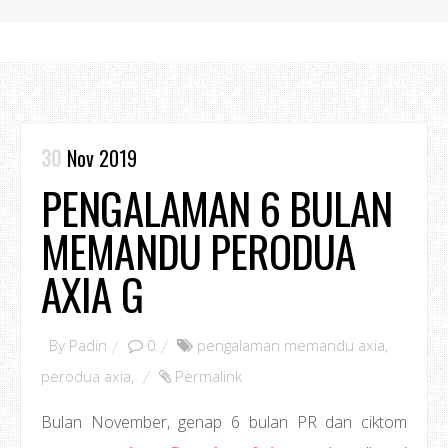
30
Nov 2019
PENGALAMAN 6 BULAN
MEMANDU PERODUA
AXIA G
By
Padin
0
pengalaman memandu axia
,
perodua axia
,
Permalink
Bulan November, genap 6 bulan PR dan ciktom