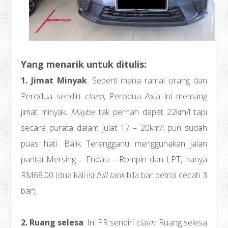
Yang menarik untuk ditulis:
1. Jimat Minyak
. Seperti mana ramai orang dan
Perodua sendiri
claim
, Perodua Axia ini memang
jimat minyak.
Maybe
tak pernah dapat 22km/l tapi
secara purata dalam julat 17 – 20km/l pun sudah
puas hati. Balik Terengganu menggunakan jalan
pantai Mersing – Endau – Rompin dan LPT, hanya
RM68.00 (dua kali isi
full tank
bila bar petrol cecah 3
bar).
2. Ruang selesa
. Ini PR sendiri
claim
. Ruang selesa