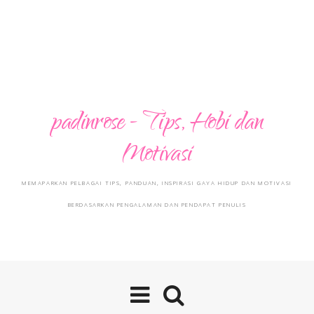
padinrose - Tips, Hobi dan
Motivasi
MEMAPARKAN PELBAGAI TIPS, PANDUAN, INSPIRASI GAYA HIDUP DAN MOTIVASI
BERDASARKAN PENGALAMAN DAN PENDAPAT PENULIS