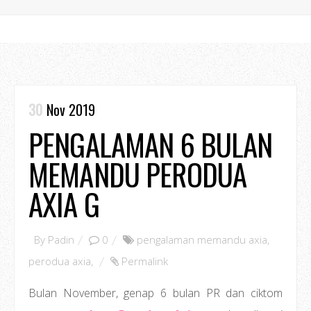
30
Nov 2019
PENGALAMAN 6 BULAN
MEMANDU PERODUA
AXIA G
By
Padin
0
pengalaman memandu axia
,
perodua axia
,
Permalink
Bulan November, genap 6 bulan PR dan ciktom