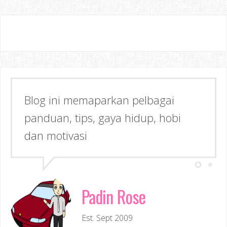
Blog ini memaparkan pelbagai
Semoga dapat memberi Manfaat &
panduan, tips, gaya hidup, hobi
Inspirasi kepada anda!
dan motivasi
Padin Rose
Est. Sept 2009