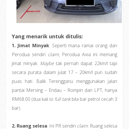
Yang menarik untuk ditulis:
1. Jimat Minyak
. Seperti mana ramai orang dan
Perodua sendiri
claim
, Perodua Axia ini memang
jimat minyak.
Maybe
tak pernah dapat 22km/l tapi
secara purata dalam julat 17 – 20km/l pun sudah
puas hati. Balik Terengganu menggunakan jalan
pantai Mersing – Endau – Rompin dan LPT, hanya
RM68.00 (dua kali isi
full tank
bila bar petrol cecah 3
bar).
2. Ruang selesa
. Ini PR sendiri
claim
. Ruang selesa