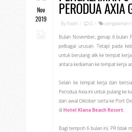
PERODUA AXIA 
Nov
2019
By
Padin
0
pengalaman 
Bulan November, genap 6 bulan 
pelbagai urusan. Tetapi pada k
untuk berulang alik ke tempat kerj
antara kediaman ke tempat kerja a
Selain ke tempat kerja dan bersi
Perodua Axia ini untuk pulang ke k
dan awal Oktober serta ke Port D
di
Hotel Klana Beach Resort
.
Bagi tempoh 6 bulan ini, PR tidak