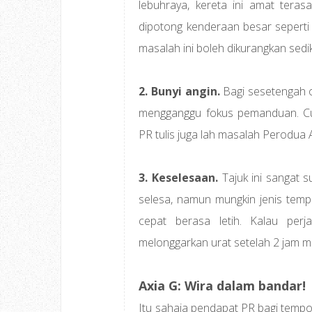
lebuhraya, kereta ini amat teras
dipotong kenderaan besar seperti l
masalah ini boleh dikurangkan sedik
2. Bunyi angin.
Bagi sesetengah or
mengganggu fokus pemanduan. Cu
PR tulis juga lah masalah Perodua Ax
3. Keselesaan.
Tajuk ini sangat s
selesa, namun mungkin jenis tem
cepat berasa letih. Kalau per
melonggarkan urat setelah 2 jam 
Axia G: Wira dalam bandar!
Itu sahaja pendapat PR bagi tempo