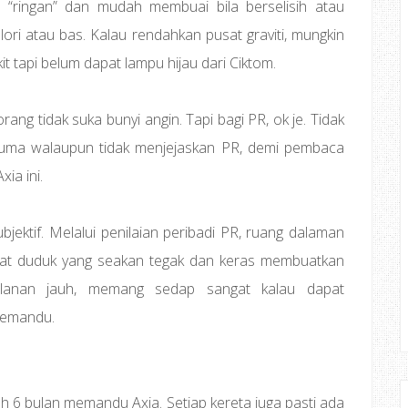
a “ringan” dan mudah membuai bila berselisih atau
ori atau bas. Kalau rendahkan pusat graviti, mungkin
it tapi belum dapat lampu hijau dari Ciktom.
ang tidak suka bunyi angin. Tapi bagi PR, ok je. Tidak
ma walaupun tidak menjejaskan PR, demi pembaca
ia ini.
ubjektif. Melalui penilaian peribadi PR, ruang dalaman
pat duduk yang seakan tegak dan keras membuatkan
jalanan jauh, memang sedap sangat kalau dapat
memandu.
h 6 bulan memandu Axia. Setiap kereta juga pasti ada