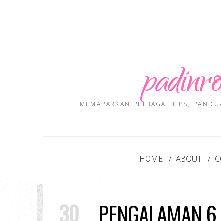
padinro
MEMAPARKAN PELBAGAI TIPS, PANDU
HOME
ABOUT
C
30
PENGALAMAN 6