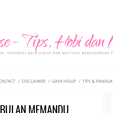
se - Tips, Hobi dan 
AN, INSPIRASI GAYA HIDUP DAN MOTIVASI BERDASARKAN
ONTACT
DISCLAIMER
GAYA HIDUP
TIPS & PANDU
 BULAN MEMANDU