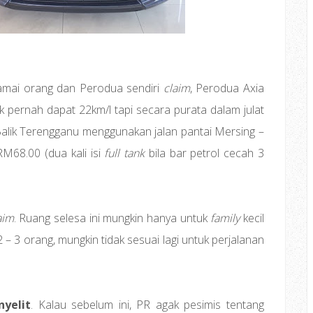
ramai orang dan Perodua sendiri
claim
, Perodua Axia
k pernah dapat 22km/l tapi secara purata dalam julat
Balik Terengganu menggunakan jalan pantai Mersing –
M68.00 (dua kali isi
full tank
bila bar petrol cecah 3
aim
. Ruang selesa ini mungkin hanya untuk
family
kecil
2 – 3 orang, mungkin tidak sesuai lagi untuk perjalanan
yelit
. Kalau sebelum ini, PR agak pesimis tentang