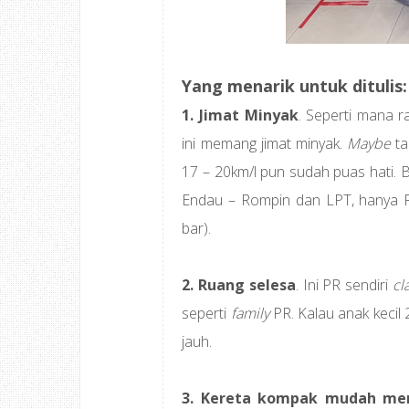
Yang menarik untuk ditulis:
1. Jimat Minyak
. Seperti mana 
ini memang jimat minyak.
Maybe
ta
17 – 20km/l pun sudah puas hati. 
Endau – Rompin dan LPT, hanya R
bar).
2. Ruang selesa
. Ini PR sendiri
cl
seperti
family
PR. Kalau anak kecil 
jauh.
3. Kereta kompak mudah men