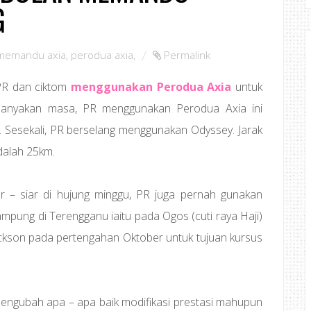
G
memandu axia
,
perodua axia
,
Permalink
PR dan ciktom
menggunakan Perodua Axia
untuk
ebanyakan masa, PR menggunakan Perodua Axia ini
a. Sesekali, PR berselang menggunakan Odyssey. Jarak
dalah 25km.
ar – siar di hujung minggu, PR juga pernah gunakan
ampung di Terengganu iaitu pada Ogos (cuti raya Haji)
ickson pada pertengahan Oktober untuk tujuan kursus
 mengubah apa – apa baik modifikasi prestasi mahupun