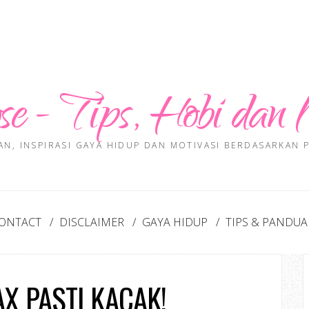
se - Tips, Hobi dan 
AN, INSPIRASI GAYA HIDUP DAN MOTIVASI BERDASARKAN
ONTACT
DISCLAIMER
GAYA HIDUP
TIPS & PANDU
X PASTI KACAK!