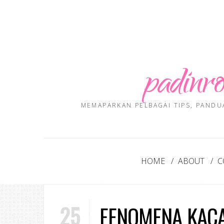
padinro
MEMAPARKAN PELBAGAI TIPS, PANDU
HOME
ABOUT
C
25
FENOMENA KACA