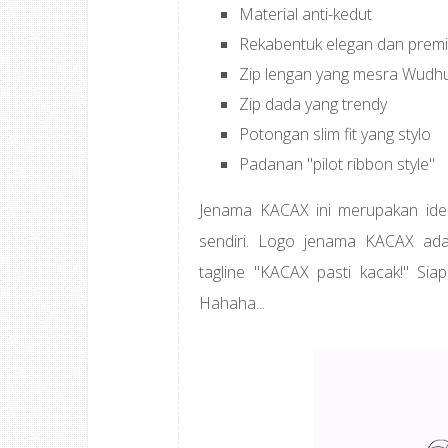
Material anti-kedut
Rekabentuk elegan dan prem
Zip lengan yang mesra Wudhu
Zip dada yang trendy
Potongan slim fit yang stylo
Padanan "pilot ribbon style"
Jenama KACAX ini merupakan id
sendiri. Logo jenama KACAX ada
tagline "KACAX pasti kacak!" Sia
Hahaha...