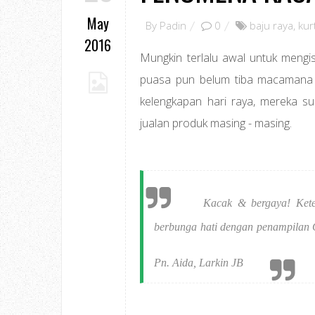
May
By
Padin
0
baju raya
,
kur
2016
Mungkin terlalu awal untuk meng
puasa pun belum tiba macamana n
kelengkapan hari raya, mereka s
jualan produk masing - masing.
Kacak & bergaya! Ket
berbunga hati dengan penampilan C
Pn. Aida, Larkin JB