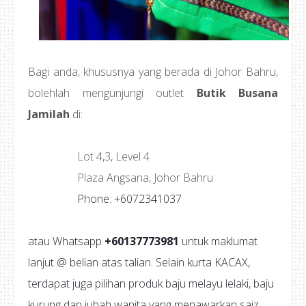
Bagi anda, khususnya yang berada di Johor Bahru,
bolehlah mengunjungi outlet
Butik Busana
Jamilah
di:
Lot 4,3, Level 4
Plaza Angsana, Johor Bahru
Phone: +6072341037
atau Whatsapp
+60137773981
untuk maklumat
lanjut @ belian atas talian. Selain kurta KACAX,
terdapat juga pilihan produk baju melayu lelaki, baju
kurung dan jubah wanita yang menawarkan saiz