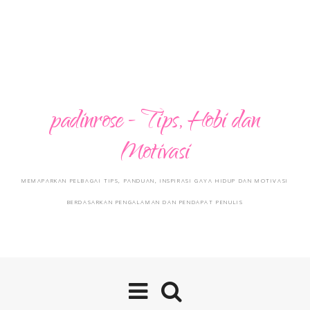
padinrose - Tips, Hobi dan
Motivasi
MEMAPARKAN PELBAGAI TIPS, PANDUAN, INSPIRASI GAYA HIDUP DAN MOTIVASI
BERDASARKAN PENGALAMAN DAN PENDAPAT PENULIS