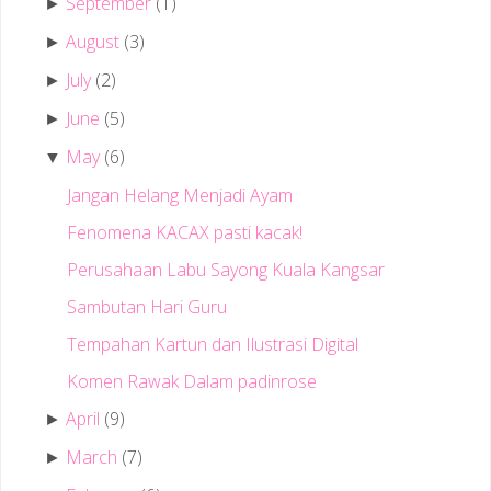
September
(1)
►
August
(3)
►
July
(2)
►
June
(5)
►
May
(6)
▼
Jangan Helang Menjadi Ayam
Fenomena KACAX pasti kacak!
Perusahaan Labu Sayong Kuala Kangsar
Sambutan Hari Guru
Tempahan Kartun dan Ilustrasi Digital
Komen Rawak Dalam padinrose
April
(9)
►
March
(7)
►