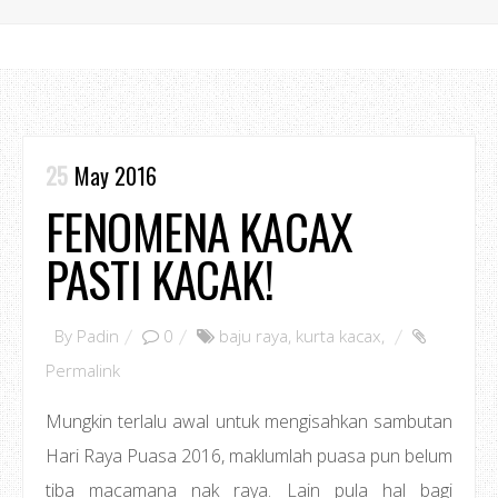
25
May 2016
FENOMENA KACAX
PASTI KACAK!
By
Padin
0
baju raya
,
kurta kacax
,
Permalink
Mungkin terlalu awal untuk mengisahkan sambutan
Hari Raya Puasa 2016, maklumlah puasa pun belum
tiba macamana nak raya. Lain pula hal bagi