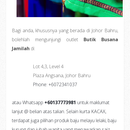
Bagi anda, khususnya yang berada di Johor Bahru,
bolehlah mengunjungi outlet
Butik Busana
Jamilah
di:
Lot 4,3, Level 4
Plaza Angsana, Johor Bahru
Phone: +6072341037
atau Whatsapp
+60137773981
untuk maklumat
lanjut @ belian atas talian. Selain kurta KACAX,
terdapat juga pilihan produk baju melayu lelaki, baju
kurung dan jubah wanita yang menawarkan saiz