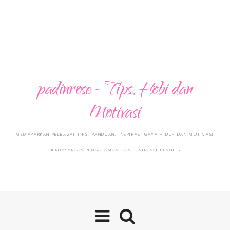
padinrose - Tips, Hobi dan
Motivasi
MEMAPARKAN PELBAGAI TIPS, PANDUAN, INSPIRASI GAYA HIDUP DAN MOTIVASI
BERDASARKAN PENGALAMAN DAN PENDAPAT PENULIS