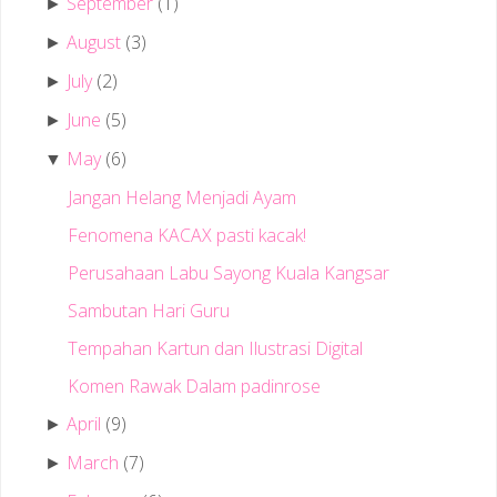
September
(1)
►
August
(3)
►
July
(2)
►
June
(5)
►
May
(6)
▼
Jangan Helang Menjadi Ayam
Fenomena KACAX pasti kacak!
Perusahaan Labu Sayong Kuala Kangsar
Sambutan Hari Guru
Tempahan Kartun dan Ilustrasi Digital
Komen Rawak Dalam padinrose
April
(9)
►
March
(7)
►