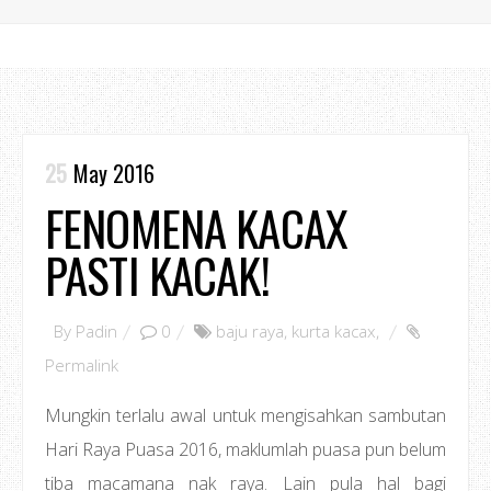
25
May 2016
FENOMENA KACAX
PASTI KACAK!
By
Padin
0
baju raya
,
kurta kacax
,
Permalink
Mungkin terlalu awal untuk mengisahkan sambutan
Hari Raya Puasa 2016, maklumlah puasa pun belum
tiba macamana nak raya. Lain pula hal bagi