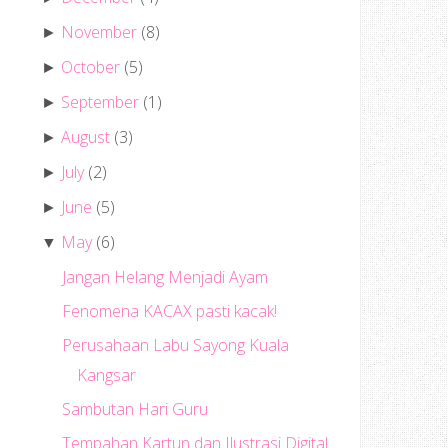
November
(8)
►
October
(5)
►
September
(1)
►
August
(3)
►
July
(2)
►
June
(5)
►
May
(6)
▼
Jangan Helang Menjadi Ayam
Fenomena KACAX pasti kacak!
Perusahaan Labu Sayong Kuala
Kangsar
Sambutan Hari Guru
Tempahan Kartun dan Ilustrasi Digital