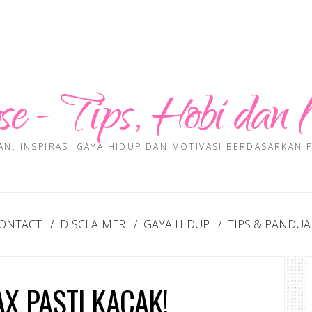
se - Tips, Hobi dan 
AN, INSPIRASI GAYA HIDUP DAN MOTIVASI BERDASARKAN
ONTACT
DISCLAIMER
GAYA HIDUP
TIPS & PANDU
X PASTI KACAK!