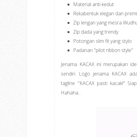
Material anti-kedut
Rekabentuk elegan dan prem
Zip lengan yang mesra Wudhu
Zip dada yang trendy
Potongan slim fit yang stylo
Padanan "pilot ribbon style"
Jenama KACAX ini merupakan id
sendiri. Logo jenama KACAX ada
tagline "KACAX pasti kacak!" Sia
Hahaha...