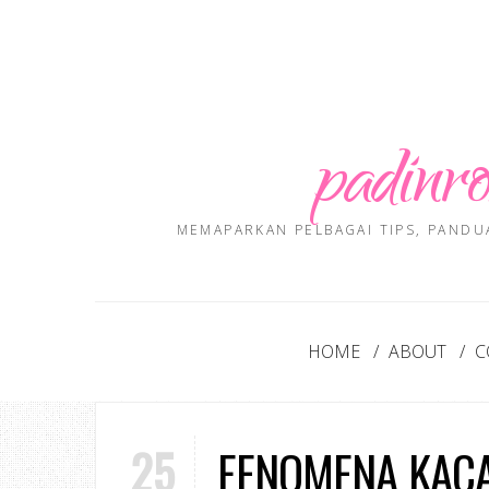
padinro
MEMAPARKAN PELBAGAI TIPS, PANDU
HOME
ABOUT
C
25
FENOMENA KACA