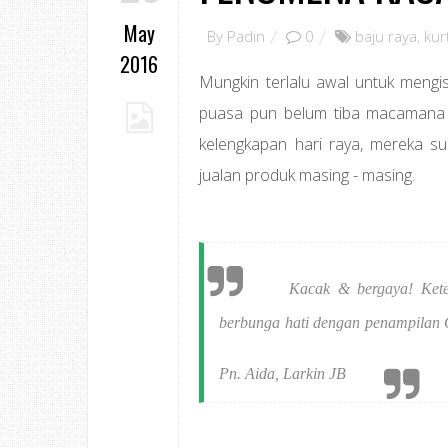
May
By
Padin
0
baju raya
,
kur
2016
Mungkin terlalu awal untuk meng
puasa pun belum tiba macamana n
kelengkapan hari raya, mereka s
jualan produk masing - masing.
Kacak & bergaya! Ket
berbunga hati dengan penampilan C
Pn. Aida, Larkin JB