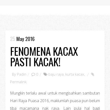
25
May 2016
FENOMENA KACAX
PASTI KACAK!
By
Padin
0
baju raya
,
kurta kacax
,
Permalink
Mungkin terlalu awal untuk mengisahkan sambutan
Hari Raya Puasa 2016, maklumlah puasa pun belum
tiba macamana nak raya. Lain pula hal bagi