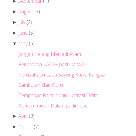
September
(1)
►
August
(3)
►
July
(2)
►
June
(5)
►
May
(6)
▼
Jangan Helang Menjadi Ayam
Fenomena KACAX pasti kacak!
Perusahaan Labu Sayong Kuala Kangsar
Sambutan Hari Guru
Tempahan Kartun dan Ilustrasi Digital
Komen Rawak Dalam padinrose
April
(9)
►
March
(7)
►