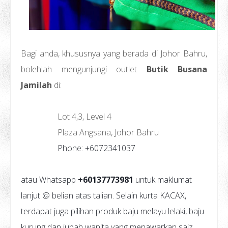
Bagi anda, khususnya yang berada di Johor Bahru,
bolehlah mengunjungi outlet
Butik Busana
Jamilah
di:
Lot 4,3, Level 4
Plaza Angsana, Johor Bahru
Phone: +6072341037
atau Whatsapp
+60137773981
untuk maklumat
lanjut @ belian atas talian. Selain kurta KACAX,
terdapat juga pilihan produk baju melayu lelaki, baju
kurung dan jubah wanita yang menawarkan saiz