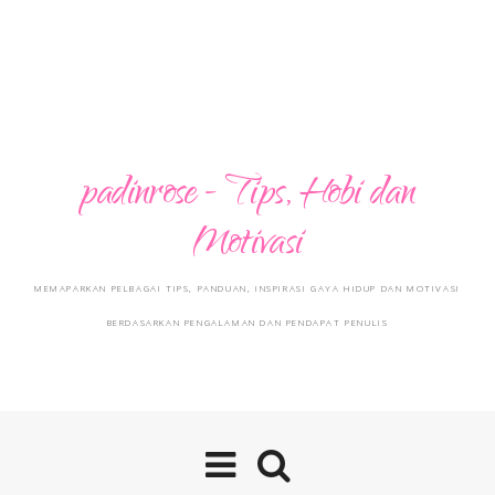
padinrose - Tips, Hobi dan
Motivasi
MEMAPARKAN PELBAGAI TIPS, PANDUAN, INSPIRASI GAYA HIDUP DAN MOTIVASI
BERDASARKAN PENGALAMAN DAN PENDAPAT PENULIS