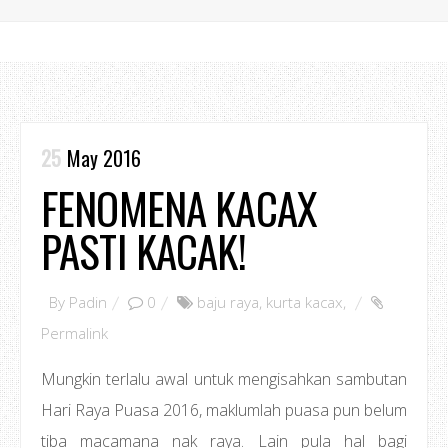
25
May 2016
FENOMENA KACAX
PASTI KACAK!
By
Padin
0
baju raya
,
kurta kacax
,
Permalink
Mungkin terlalu awal untuk mengisahkan sambutan
Hari Raya Puasa 2016, maklumlah puasa pun belum
tiba macamana nak raya. Lain pula hal bagi