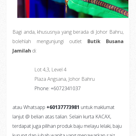
Bagi anda, khususnya yang berada di Johor Bahru,
bolehlah mengunjungi outlet
Butik Busana
Jamilah
di:
Lot 4,3, Level 4
Plaza Angsana, Johor Bahru
Phone: +6072341037
atau Whatsapp
+60137773981
untuk maklumat
lanjut @ belian atas talian. Selain kurta KACAX,
terdapat juga pilihan produk baju melayu lelaki, baju
kurung dan jubah wanita yang menawarkan saiz