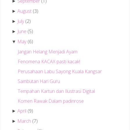
September
(1)
►
August
(3)
►
July
(2)
►
June
(5)
►
May
(6)
▼
Jangan Helang Menjadi Ayam
Fenomena KACAX pasti kacak!
Perusahaan Labu Sayong Kuala Kangsar
Sambutan Hari Guru
Tempahan Kartun dan Ilustrasi Digital
Komen Rawak Dalam padinrose
April
(9)
►
March
(7)
►