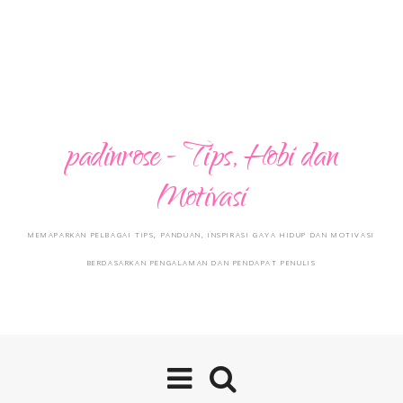
padinrose - Tips, Hobi dan
Motivasi
MEMAPARKAN PELBAGAI TIPS, PANDUAN, INSPIRASI GAYA HIDUP DAN MOTIVASI
BERDASARKAN PENGALAMAN DAN PENDAPAT PENULIS