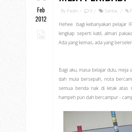
Feb
By
Padin
0
Santai
,
2012
Hehee.. bagi kebanyakan pelajar I
lengkap seperti katil, almari paka
Ada yang kemas, ada yang berseler
Bagi aku, masa belajar dulu, meja 
dah mula bersepah, nota berca
semua benda nak di letak atas
hampeh pun dah bercampur - camp