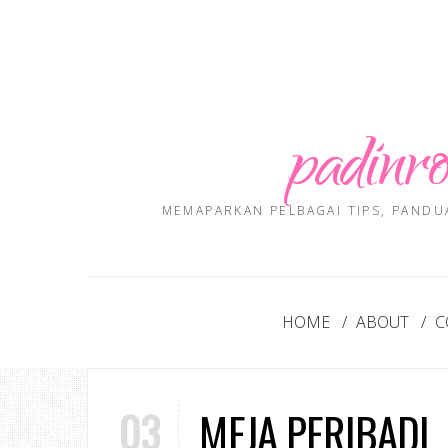
padinro
MEMAPARKAN PELBAGAI TIPS, PANDU
HOME
ABOUT
C
03
MEJA PERIBADI