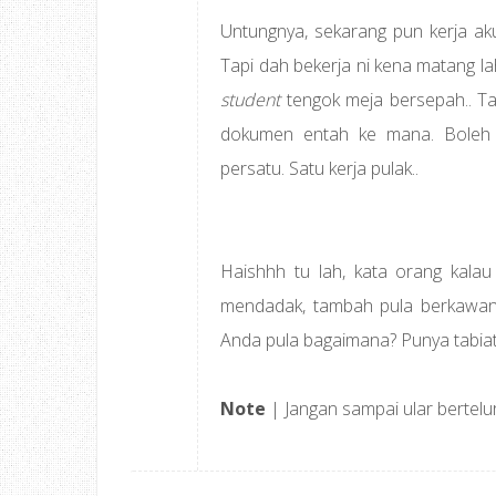
Untungnya, sekarang pun kerja aku
Tapi dah bekerja ni kena matang la
student
tengok meja bersepah.. Tapi
dokumen entah ke mana. Boleh j
persatu. Satu kerja pulak..
Haishhh tu lah, kata orang kala
mendadak, tambah pula berkawan
Anda pula bagaimana? Punya tabia
Note
| Jangan sampai ular bertelu