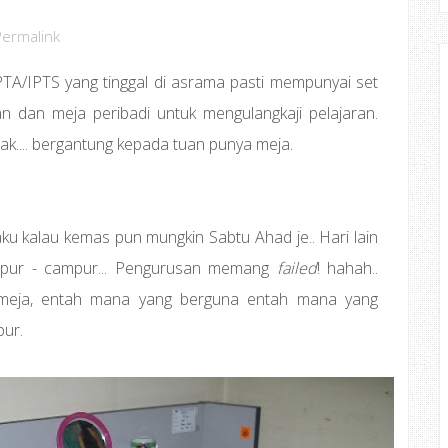
Permalink
PTA/IPTS yang tinggal di asrama pasti mempunyai set
ian dan meja peribadi untuk mengulangkaji pelajaran.
ak.... bergantung kepada tuan punya meja.
aku kalau kemas pun mungkin Sabtu Ahad je.. Hari lain
mpur - campur... Pengurusan memang
failed
! hahah..
 meja, entah mana yang berguna entah mana yang
ur.