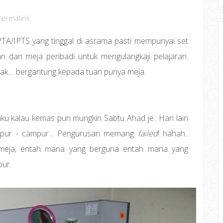
Permalink
PTA/IPTS yang tinggal di asrama pasti mempunyai set
ian dan meja peribadi untuk mengulangkaji pelajaran.
ak.... bergantung kepada tuan punya meja.
aku kalau kemas pun mungkin Sabtu Ahad je.. Hari lain
mpur - campur... Pengurusan memang
failed
! hahah..
 meja, entah mana yang berguna entah mana yang
ur.