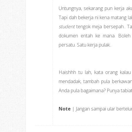
Untungnya, sekarang pun kerja aku
Tapi dah bekerja ni kena matang la
student
tengok meja bersepah.. Tapi
dokumen entah ke mana. Boleh j
persatu. Satu kerja pulak..
Haishhh tu lah, kata orang kala
mendadak, tambah pula berkawan
Anda pula bagaimana? Punya tabia
Note
| Jangan sampai ular bertelu