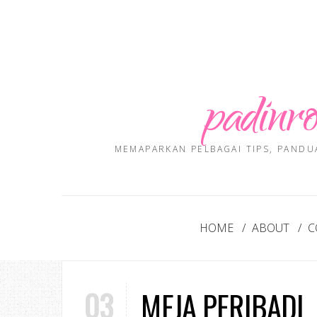
padinro
MEMAPARKAN PELBAGAI TIPS, PANDU
HOME
ABOUT
C
03
MEJA PERIBADI