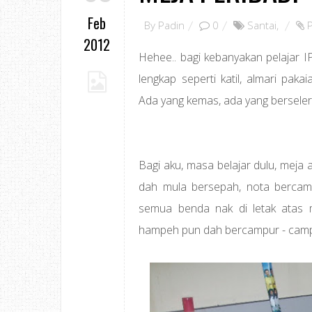
Feb
By
Padin
0
Santai
,
2012
Hehee.. bagi kebanyakan pelajar I
lengkap seperti katil, almari paka
Ada yang kemas, ada yang berseler
Bagi aku, masa belajar dulu, meja 
dah mula bersepah, nota berca
semua benda nak di letak atas
hampeh pun dah bercampur - camp