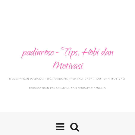
padinrose - Tips, Hobi dan
Motivasi
MEMAPARKAN PELBAGAI TIPS, PANDUAN, INSPIRASI GAYA HIDUP DAN MOTIVASI
BERDASARKAN PENGALAMAN DAN PENDAPAT PENULIS