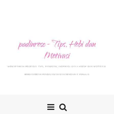
padinrose - Tips, Hobi dan
Motivasi
MEMAPARKAN PELBAGAI TIPS, PANDUAN, INSPIRASI GAYA HIDUP DAN MOTIVASI
BERDASARKAN PENGALAMAN DAN PENDAPAT PENULIS