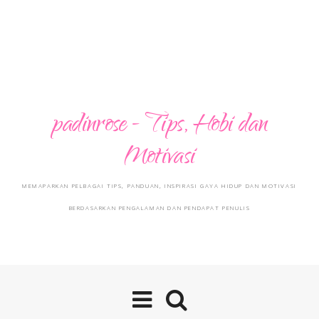
padinrose - Tips, Hobi dan
Motivasi
MEMAPARKAN PELBAGAI TIPS, PANDUAN, INSPIRASI GAYA HIDUP DAN MOTIVASI
BERDASARKAN PENGALAMAN DAN PENDAPAT PENULIS